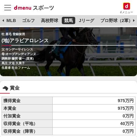
dメニュー
球
MLB
ゴルフ
高校野球
競馬
Jリーグ
プロ野球（2軍）
牡 栗毛 登録抹消
(地)アラビアロレンス
父:サンデーサイレンス
母:オーブアンディアンヌ
調教師:藤岡 健一 (栗東)
馬主:大迫 久美子
生産者:社台ファーム
賞金
獲得賞金
975万円
本賞金
975万円
付加賞金
0万円
収得賞金（平地）
40万円
収得賞金（障害）
0万円