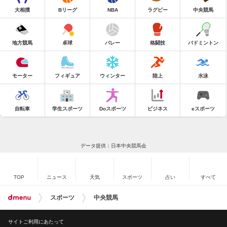
大相撲
Bリーグ
NBA
ラグビー
中央競馬
地方競馬
卓球
バレー
格闘技
バドミントン
モーター
フィギュア
ウィンター
陸上
水泳
自転車
学生スポーツ
Doスポーツ
ビジネス
eスポーツ
データ提供：日本中央競馬会
TOP
ニュース
天気
スポーツ
占い
すべて
スポーツ
中央競馬
サイトご利用にあたって