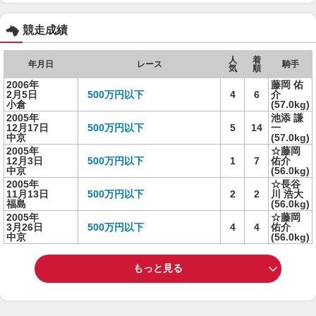
競走成績
人
着
年月日
レース
騎手
気
順
2006年
藤岡 佑
2月5日
500万円以下
4
6
介
小倉
(57.0kg)
2005年
池添 謙
12月17日
500万円以下
5
14
一
中京
(57.0kg)
2005年
☆藤岡
12月3日
500万円以下
1
7
佑介
中京
(56.0kg)
2005年
☆長谷
11月13日
500万円以下
2
2
川 浩大
福島
(56.0kg)
2005年
☆藤岡
3月26日
500万円以下
4
4
佑介
中京
(56.0kg)
もっと見る