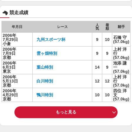
競走成績
人
着
年月日
レース
騎手
気
順
2006年
石橋 守
7月29日
九州スポーツ杯
9
10
(57.0kg)
小倉
2006年
上村 洋
7月9日
雲ヶ畑特別
9
9
行
京都
(57.0kg)
2006年
池添 謙
6月3日
葉山特別
14
9
一
東京
(57.0kg)
2006年
上村 洋
5月13日
白川特別
12
12
行
京都
(57.0kg)
2006年
四位 洋
4月29日
鴨川特別
10
10
文
京都
(57.0kg)
もっと見る