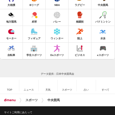
大相撲
Bリーグ
NBA
ラグビー
中央競馬
地方競馬
卓球
バレー
格闘技
バドミントン
モーター
フィギュア
ウィンター
陸上
水泳
自転車
学生スポーツ
Doスポーツ
ビジネス
eスポーツ
データ提供：日本中央競馬会
TOP
ニュース
天気
スポーツ
占い
すべて
スポーツ
中央競馬
サイトご利用にあたって