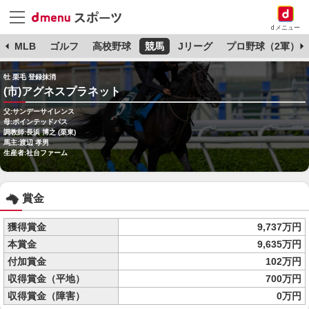
dメニュー
球
MLB
ゴルフ
高校野球
競馬
Jリーグ
プロ野球（2軍）
牡 栗毛 登録抹消
(市)アグネスプラネット
父:サンデーサイレンス
母:ポインテッドパス
調教師:長浜 博之 (栗東)
馬主:渡辺 孝男
生産者:社台ファーム
賞金
獲得賞金
9,737万円
本賞金
9,635万円
付加賞金
102万円
収得賞金（平地）
700万円
収得賞金（障害）
0万円