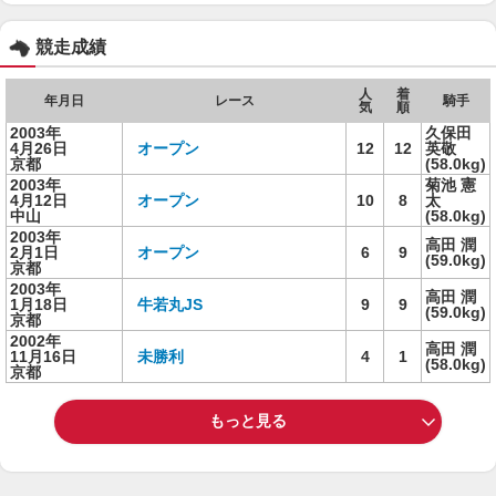
競走成績
人
着
年月日
レース
騎手
気
順
2003年
久保田
4月26日
オープン
12
12
英敬
京都
(58.0kg)
2003年
菊池 憲
4月12日
オープン
10
8
太
中山
(58.0kg)
2003年
高田 潤
2月1日
オープン
6
9
(59.0kg)
京都
2003年
高田 潤
1月18日
牛若丸JS
9
9
(59.0kg)
京都
2002年
高田 潤
11月16日
未勝利
4
1
(58.0kg)
京都
もっと見る