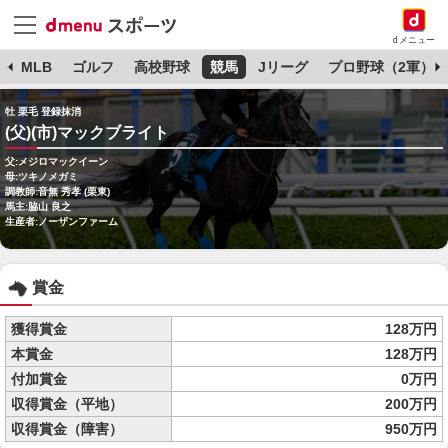
dメニュー
球
MLB
ゴルフ
高校野球
競馬
Jリーグ
プロ野球（2軍）
牡 栗毛 登録抹消
(父)(市)マックブライト
父:メジロマックイーン
母:ツキノメガミ
調教師:音無 秀孝 (栗東)
馬主:脇山 良之
生産者:ノーザンファーム
賞金
獲得賞金
128万円
本賞金
128万円
付加賞金
0万円
収得賞金（平地）
200万円
収得賞金（障害）
950万円