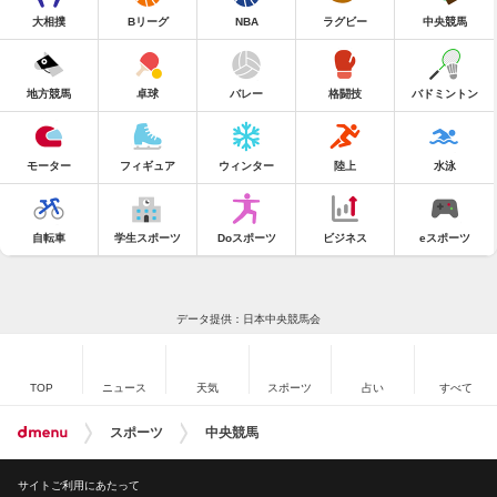
大相撲
Bリーグ
NBA
ラグビー
中央競馬
地方競馬
卓球
バレー
格闘技
バドミントン
モーター
フィギュア
ウィンター
陸上
水泳
自転車
学生スポーツ
Doスポーツ
ビジネス
eスポーツ
データ提供：日本中央競馬会
TOP
ニュース
天気
スポーツ
占い
すべて
スポーツ
中央競馬
サイトご利用にあたって