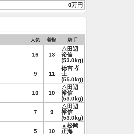
0万円
人気
着順
騎手
△田辺
16
13
裕信
(53.0kg)
徳吉 孝
9
11
士
(55.0kg)
△田辺
10
10
裕信
(53.0kg)
△田辺
7
9
裕信
(53.0kg)
▲松岡
5
10
正海