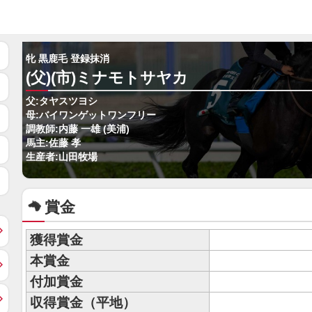
牝 黒鹿毛 登録抹消
(父)(市)ミナモトサヤカ
父:タヤスツヨシ
母:バイワンゲットワンフリー
調教師:内藤 一雄 (美浦)
馬主:佐藤 孝
生産者:山田牧場
賞金
獲得賞金
本賞金
付加賞金
収得賞金（平地）