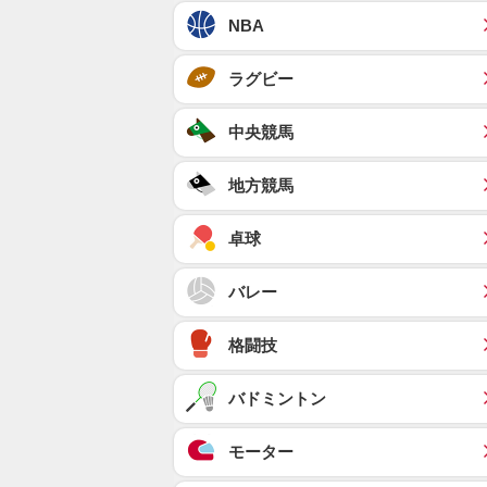
NBA
ラグビー
中央競馬
地方競馬
卓球
バレー
格闘技
バドミントン
モーター