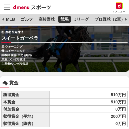
dメニュー
球
MLB
ゴルフ
高校野球
競馬
Jリーグ
プロ野球（2軍）
牝 鹿毛 登録抹消
スイートガーベラ
父:ウォーニング
母:スイートミルド
調教師:後藤 由之 (美浦)
馬主:シンボリ牧場
生産者:シンボリ牧場
賞金
獲得賞金
510万円
本賞金
510万円
付加賞金
0万円
収得賞金（平地）
200万円
収得賞金（障害）
0万円