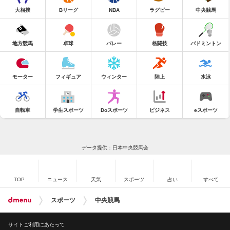
大相撲
Bリーグ
NBA
ラグビー
中央競馬
地方競馬
卓球
バレー
格闘技
バドミントン
モーター
フィギュア
ウィンター
陸上
水泳
自転車
学生スポーツ
Doスポーツ
ビジネス
eスポーツ
データ提供：日本中央競馬会
TOP
ニュース
天気
スポーツ
占い
すべて
スポーツ
中央競馬
サイトご利用にあたって