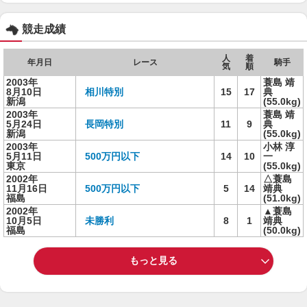
競走成績
人
着
年月日
レース
騎手
気
順
2003年
蓑島 靖
8月10日
相川特別
15
17
典
新潟
(55.0kg)
2003年
蓑島 靖
5月24日
長岡特別
11
9
典
新潟
(55.0kg)
2003年
小林 淳
5月11日
500万円以下
14
10
一
東京
(55.0kg)
2002年
△蓑島
11月16日
500万円以下
5
14
靖典
福島
(51.0kg)
2002年
▲蓑島
10月5日
未勝利
8
1
靖典
福島
(50.0kg)
もっと見る