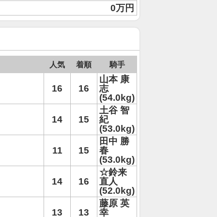
0万円
人気
着順
騎手
山本 康
16
16
志
(54.0kg)
土谷 智
14
15
紀
(53.0kg)
田中 勝
11
15
春
(53.0kg)
☆鈴来
14
16
直人
(52.0kg)
藤原 英
13
13
幸