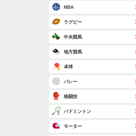
NBA
ラグビー
中央競馬
地方競馬
卓球
バレー
格闘技
バドミントン
モーター