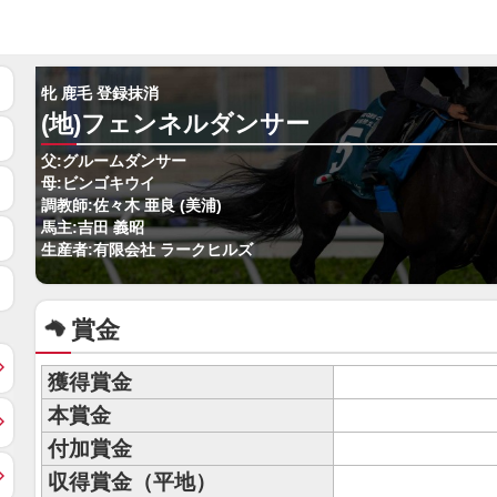
牝 鹿毛 登録抹消
(地)フェンネルダンサー
父:グルームダンサー
母:ビンゴキウイ
調教師:佐々木 亜良 (美浦)
馬主:吉田 義昭
生産者:有限会社 ラークヒルズ
賞金
獲得賞金
本賞金
付加賞金
収得賞金（平地）