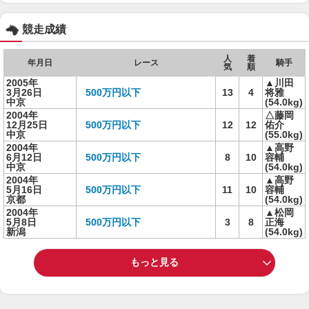
競走成績
人
着
年月日
レース
騎手
気
順
2005年
▲川田
3月26日
500万円以下
13
4
将雅
中京
(54.0kg)
2004年
△藤岡
12月25日
500万円以下
12
12
佑介
中京
(55.0kg)
2004年
▲高野
6月12日
500万円以下
8
10
容輔
中京
(54.0kg)
2004年
▲高野
5月16日
500万円以下
11
10
容輔
京都
(54.0kg)
2004年
▲松岡
5月8日
500万円以下
3
8
正海
新潟
(54.0kg)
もっと見る