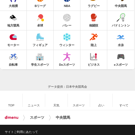
大相撲
Bリーグ
NBA
ラグビー
中央競馬
地方競馬
卓球
バレー
格闘技
バドミントン
モーター
フィギュア
ウィンター
陸上
水泳
自転車
学生スポーツ
Doスポーツ
ビジネス
eスポーツ
データ提供：日本中央競馬会
TOP
ニュース
天気
スポーツ
占い
すべて
スポーツ
中央競馬
サイトご利用にあたって