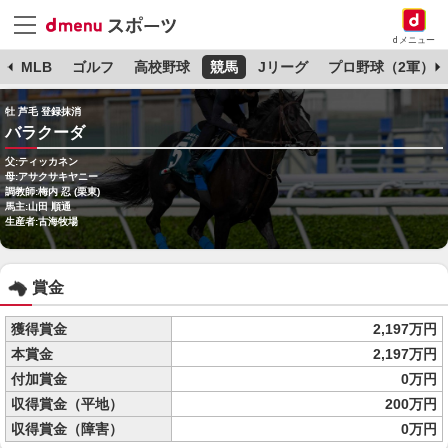
dメニュー
球
MLB
ゴルフ
高校野球
競馬
Jリーグ
プロ野球（2軍）
牡 芦毛 登録抹消
バラクーダ
父:ティッカネン
母:アサクサキヤニー
調教師:梅内 忍 (栗東)
馬主:山田 順通
生産者:古海牧場
賞金
獲得賞金
2,197万円
本賞金
2,197万円
付加賞金
0万円
収得賞金（平地）
200万円
収得賞金（障害）
0万円