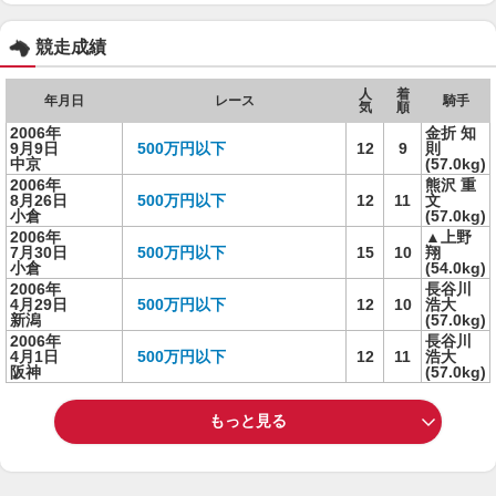
競走成績
人
着
年月日
レース
騎手
気
順
2006年
金折 知
9月9日
500万円以下
12
9
則
中京
(57.0kg)
2006年
熊沢 重
8月26日
500万円以下
12
11
文
小倉
(57.0kg)
2006年
▲上野
7月30日
500万円以下
15
10
翔
小倉
(54.0kg)
2006年
長谷川
4月29日
500万円以下
12
10
浩大
新潟
(57.0kg)
2006年
長谷川
4月1日
500万円以下
12
11
浩大
阪神
(57.0kg)
もっと見る