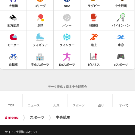
大相撲
Bリーグ
NBA
ラグビー
中央競馬
地方競馬
卓球
バレー
格闘技
バドミントン
モーター
フィギュア
ウィンター
陸上
水泳
自転車
学生スポーツ
Doスポーツ
ビジネス
eスポーツ
データ提供：日本中央競馬会
TOP
ニュース
天気
スポーツ
占い
すべて
スポーツ
中央競馬
サイトご利用にあたって