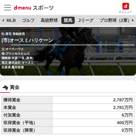
dメニュー
球
MLB
ゴルフ
高校野球
競馬
Jリーグ
プロ野球（2軍）
牡 栗毛 登録抹消
(市)オースミハリケーン
父:オペラハウス
母:プリンセスヒムカ
調教師:木原 一良 (栗東)
馬主:株式会社 オースミ
生産者:桑田牧場
賞金
獲得賞金
2,787万円
本賞金
2,781万円
付加賞金
6万円
収得賞金（平地）
400万円
収得賞金（障害）
0万円