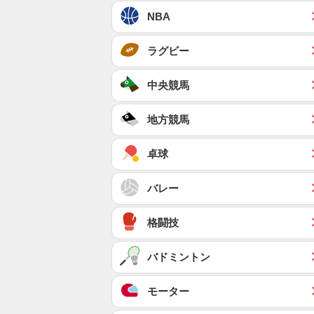
NBA
ラグビー
中央競馬
地方競馬
卓球
バレー
格闘技
バドミントン
モーター