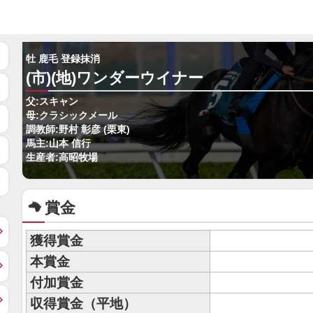
牡 鹿毛 登録抹消
(市)(地)ワンダーウイナー
父:スキャン
母:クラシックメール
調教師:野村 彰彦 (栗東)
馬主:山本 信行
生産者:高昭牧場
賞金
獲得賞金
本賞金
付加賞金
収得賞金（平地）