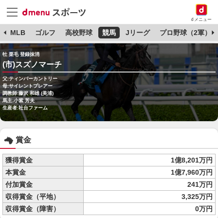
dメニュー
球
MLB
ゴルフ
高校野球
競馬
Jリーグ
プロ野球（2軍）
牡 栗毛 登録抹消
(市)スズノマーチ
父:ティンバーカントリー
母:サイレントプレアー
調教師:藤沢 和雄 (美浦)
馬主:小紫 芳夫
生産者:社台ファーム
賞金
獲得賞金
1億8,201万円
本賞金
1億7,960万円
付加賞金
241万円
収得賞金（平地）
3,325万円
収得賞金（障害）
0万円