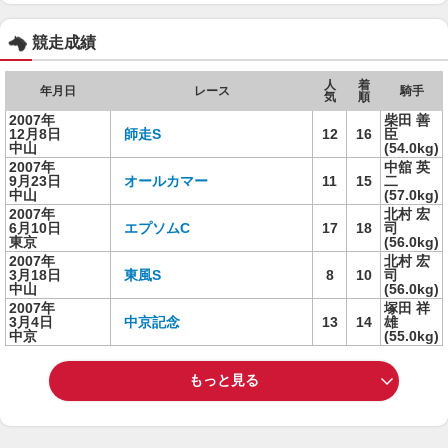
競走成績
人
着
年月日
レース
騎手
気
順
2007年
柴田 善
12月8日
師走S
12
16
臣
中山
(54.0kg)
2007年
中舘 英
9月23日
オールカマー
11
15
二
中山
(57.0kg)
2007年
北村 宏
6月10日
エプソムC
17
18
司
東京
(56.0kg)
2007年
北村 宏
3月18日
東風S
8
10
司
中山
(56.0kg)
2007年
塚田 祥
3月4日
中京記念
13
14
雄
中京
(55.0kg)
もっと見る