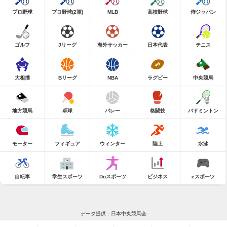
プロ野球
プロ野球(2軍)
MLB
高校野球
侍ジャパン
ゴルフ
Jリーグ
海外サッカー
日本代表
テニス
大相撲
Bリーグ
NBA
ラグビー
中央競馬
地方競馬
卓球
バレー
格闘技
バドミントン
モーター
フィギュア
ウィンター
陸上
水泳
自転車
学生スポーツ
Doスポーツ
ビジネス
eスポーツ
データ提供：日本中央競馬会