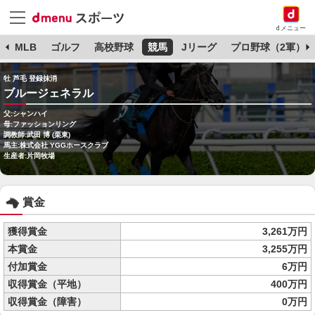
dメニュー
球
MLB
ゴルフ
高校野球
競馬
Jリーグ
プロ野球（2軍）
牡 芦毛 登録抹消
ブルージェネラル
父:シャンハイ
母:ファッションリング
調教師:武田 博 (栗東)
馬主:株式会社 YGGホースクラブ
生産者:片岡牧場
賞金
獲得賞金
3,261万円
本賞金
3,255万円
付加賞金
6万円
収得賞金（平地）
400万円
収得賞金（障害）
0万円