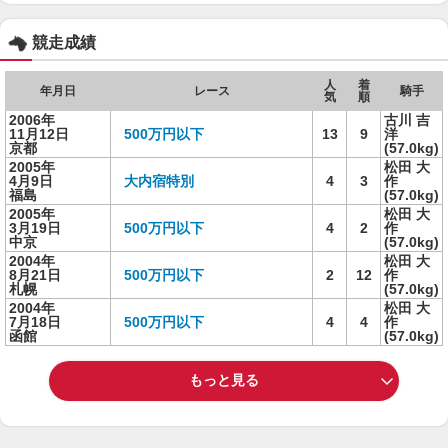
競走成績
人
着
年月日
レース
騎手
気
順
2006年
古川 吉
11月12日
500万円以下
13
9
洋
京都
(57.0kg)
2005年
松田 大
4月9日
大内宿特別
4
3
作
福島
(57.0kg)
2005年
松田 大
3月19日
500万円以下
4
2
作
中京
(57.0kg)
2004年
松田 大
8月21日
500万円以下
2
12
作
札幌
(57.0kg)
2004年
松田 大
7月18日
500万円以下
4
4
作
函館
(57.0kg)
もっと見る