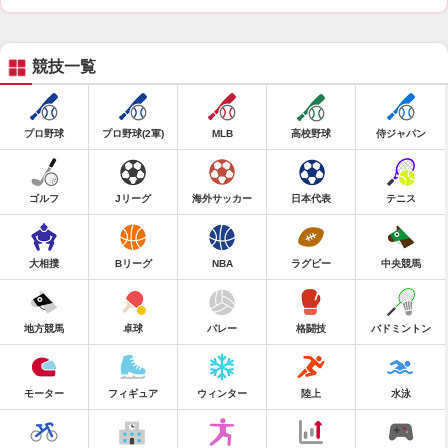
競技一覧
プロ野球
プロ野球(2軍)
MLB
高校野球
侍ジャパン
ゴルフ
Jリーグ
海外サッカー
日本代表
テニス
大相撲
Bリーグ
NBA
ラグビー
中央競馬
地方競馬
卓球
バレー
格闘技
バドミントン
モーター
フィギュア
ウィンター
陸上
水泳