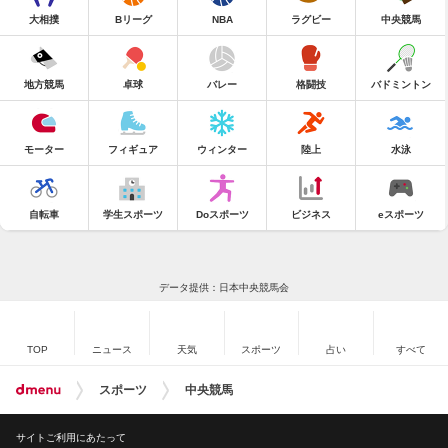
大相撲
Bリーグ
NBA
ラグビー
中央競馬
地方競馬
卓球
バレー
格闘技
バドミントン
モーター
フィギュア
ウィンター
陸上
水泳
自転車
学生スポーツ
Doスポーツ
ビジネス
eスポーツ
データ提供：日本中央競馬会
TOP
ニュース
天気
スポーツ
占い
すべて
スポーツ
中央競馬
サイトご利用にあたって