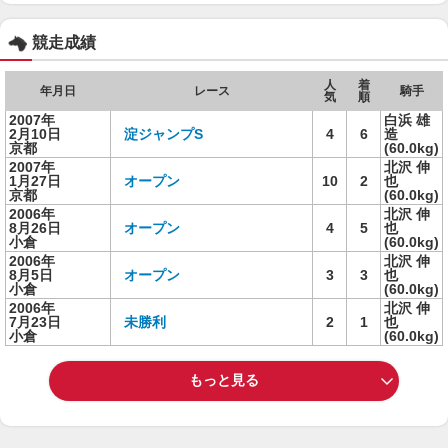
競走成績
人
着
年月日
レース
騎手
気
順
2007年
白浜 雄
2月10日
淀ジャンプS
4
6
造
京都
(60.0kg)
2007年
北沢 伸
1月27日
オープン
10
2
也
京都
(60.0kg)
2006年
北沢 伸
8月26日
オープン
4
5
也
小倉
(60.0kg)
2006年
北沢 伸
8月5日
オープン
3
3
也
小倉
(60.0kg)
2006年
北沢 伸
7月23日
未勝利
2
1
也
小倉
(60.0kg)
もっと見る