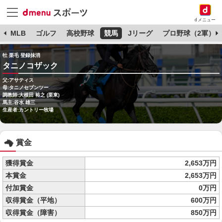
dメニュー
球
MLB
ゴルフ
高校野球
競馬
Jリーグ
プロ野球（2軍）
牡 栗毛 登録抹消
タニノコザック
父:アサティス
母:タニノセブンツー
調教師:大根田 裕之 (栗東)
馬主:谷水 雄三
生産者:カントリー牧場
賞金
獲得賞金
2,653万円
本賞金
2,653万円
付加賞金
0万円
収得賞金（平地）
600万円
収得賞金（障害）
850万円