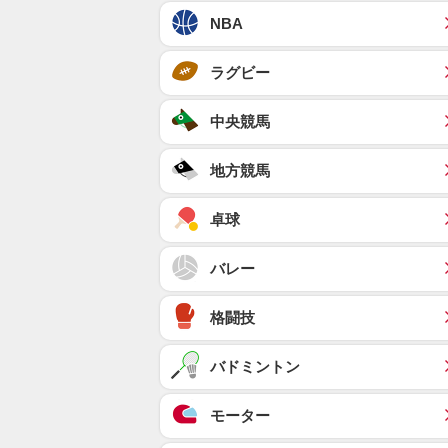
NBA
ラグビー
中央競馬
地方競馬
卓球
バレー
格闘技
バドミントン
モーター