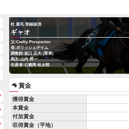
牡 鹿毛 登録抹消
ギャオ
父:Crafty Prospector
母:ポリッシュデイム
調教師:坂口 正大 (栗東)
馬主:山内 邦一
生産者:石郷岡 松太郎
賞金
獲得賞金
本賞金
付加賞金
収得賞金（平地）