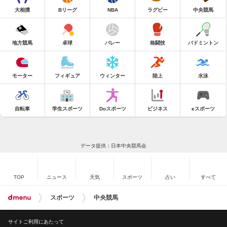
大相撲
Bリーグ
NBA
ラグビー
中央競馬
地方競馬
卓球
バレー
格闘技
バドミントン
モーター
フィギュア
ウィンター
陸上
水泳
自転車
学生スポーツ
Doスポーツ
ビジネス
eスポーツ
データ提供：日本中央競馬会
TOP
ニュース
天気
スポーツ
占い
すべて
スポーツ
中央競馬
サイトご利用にあたって