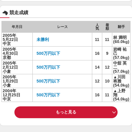
競走成績
人
着
年月日
レース
騎手
気
順
2005年
林 満明
5月22日
未勝利
11
11
(60.0kg)
中京
2005年
岩崎 祐
4月30日
500万円以下
16
9
己
京都
(57.0kg)
2005年
中舘 英
2月12日
500万円以下
14
12
二
小倉
(57.0kg)
2005年
▲川田
1月29日
500万円以下
12
10
将雅
小倉
(54.0kg)
2004年
▲上野
12月25日
500万円以下
16
11
翔
中京
(54.0kg)
もっと見る