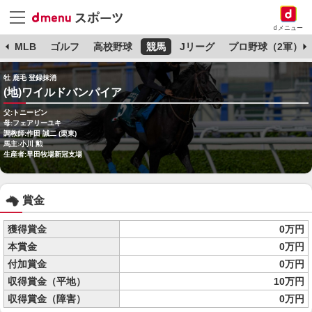
dメニュー
球
MLB
ゴルフ
高校野球
競馬
Jリーグ
プロ野球（2軍）
牡 鹿毛 登録抹消
(地)ワイルドバンパイア
父:トニービン
母:フェアリーユキ
調教師:作田 誠二 (栗東)
馬主:小川 勲
生産者:早田牧場新冠支場
賞金
獲得賞金
0万円
本賞金
0万円
付加賞金
0万円
収得賞金（平地）
10万円
収得賞金（障害）
0万円