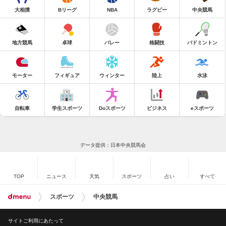
大相撲
Bリーグ
NBA
ラグビー
中央競馬
地方競馬
卓球
バレー
格闘技
バドミントン
モーター
フィギュア
ウィンター
陸上
水泳
自転車
学生スポーツ
Doスポーツ
ビジネス
eスポーツ
データ提供：日本中央競馬会
TOP
ニュース
天気
スポーツ
占い
すべて
スポーツ
中央競馬
サイトご利用にあたって