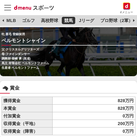
dメニュー
球
MLB
ゴルフ
高校野球
競馬
Jリーグ
プロ野球（2軍）
牝 栗毛 登録抹消
ベルモントシャイン
父:クリスタルグリツターズ
母:ファインダンサー
調教師:柴崎 勇 (美浦)
馬主:有限会社 ベルモントファーム
生産者:ベルモントファーム
賞金
獲得賞金
828万円
本賞金
828万円
付加賞金
0万円
収得賞金（平地）
200万円
収得賞金（障害）
0万円