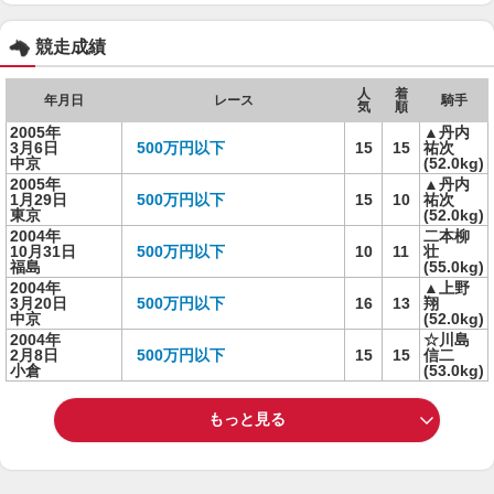
競走成績
人
着
年月日
レース
騎手
気
順
2005年
▲丹内
3月6日
500万円以下
15
15
祐次
中京
(52.0kg)
2005年
▲丹内
1月29日
500万円以下
15
10
祐次
東京
(52.0kg)
2004年
二本柳
10月31日
500万円以下
10
11
壮
福島
(55.0kg)
2004年
▲上野
3月20日
500万円以下
16
13
翔
中京
(52.0kg)
2004年
☆川島
2月8日
500万円以下
15
15
信二
小倉
(53.0kg)
もっと見る