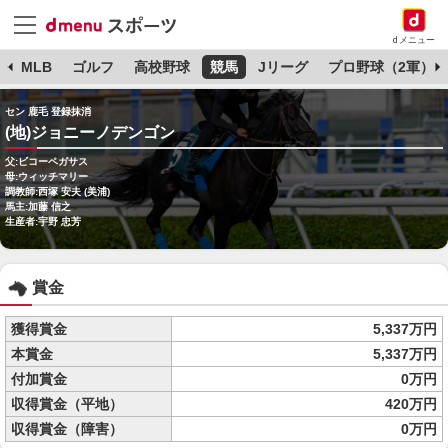
dメニュー
球
MLB
ゴルフ
高校野球
競馬
Jリーグ
プロ野球（2軍）
セン 鹿毛 登録抹消
(地)ジョニーノデンゴン
父:ビコーペガサス
母:ウィッチマリー
調教師:西塚 安夫 (美浦)
馬主:加藤 信之
生産者:宇野 忠芳
賞金
獲得賞金
5,337万円
本賞金
5,337万円
付加賞金
0万円
収得賞金（平地）
420万円
収得賞金（障害）
0万円