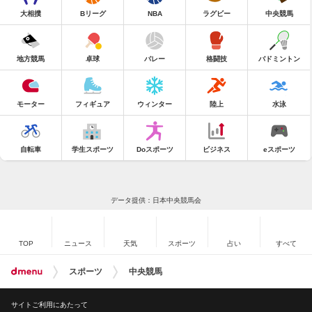
大相撲
Bリーグ
NBA
ラグビー
中央競馬
地方競馬
卓球
バレー
格闘技
バドミントン
モーター
フィギュア
ウィンター
陸上
水泳
自転車
学生スポーツ
Doスポーツ
ビジネス
eスポーツ
データ提供：日本中央競馬会
TOP
ニュース
天気
スポーツ
占い
すべて
スポーツ
中央競馬
サイトご利用にあたって