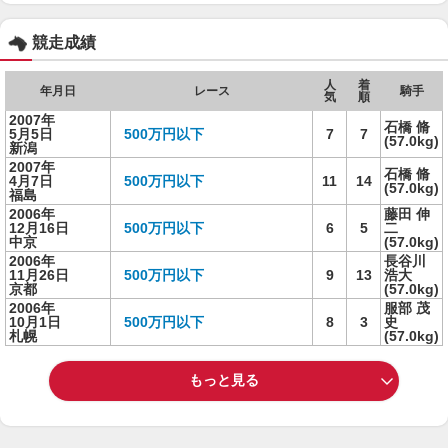
競走成績
人
着
年月日
レース
騎手
気
順
2007年
石橋 脩
5月5日
500万円以下
7
7
(57.0kg)
新潟
2007年
石橋 脩
4月7日
500万円以下
11
14
(57.0kg)
福島
2006年
藤田 伸
12月16日
500万円以下
6
5
二
中京
(57.0kg)
2006年
長谷川
11月26日
500万円以下
9
13
浩大
京都
(57.0kg)
2006年
服部 茂
10月1日
500万円以下
8
3
史
札幌
(57.0kg)
もっと見る