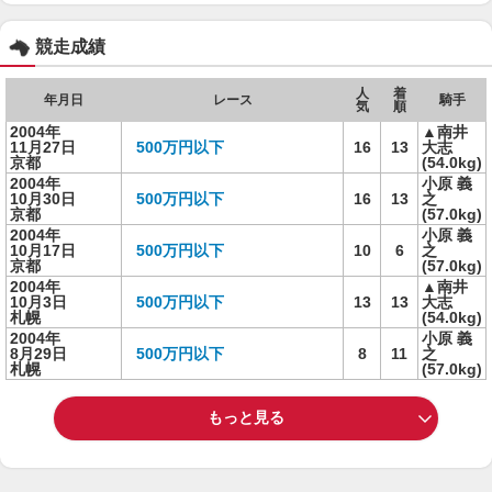
競走成績
人
着
年月日
レース
騎手
気
順
2004年
▲南井
11月27日
500万円以下
16
13
大志
京都
(54.0kg)
2004年
小原 義
10月30日
500万円以下
16
13
之
京都
(57.0kg)
2004年
小原 義
10月17日
500万円以下
10
6
之
京都
(57.0kg)
2004年
▲南井
10月3日
500万円以下
13
13
大志
札幌
(54.0kg)
2004年
小原 義
8月29日
500万円以下
8
11
之
札幌
(57.0kg)
もっと見る