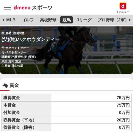
dメニュー
球
MLB
ゴルフ
高校野球
競馬
Jリーグ
プロ野球（2軍）
牡 鹿毛 登録抹消
(父)(地)ハクホウダンディー
父:サクラチトセオー
母:ベストダンサー
調教師:小原 伊佐美 (栗東)
馬主:池田 豊治
生産者:福山牧場
賞金
獲得賞金
75万円
本賞金
75万円
付加賞金
0万円
収得賞金（平地）
20万円
収得賞金（障害）
0万円