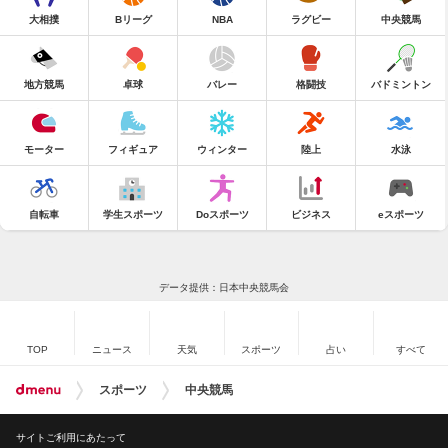
大相撲
Bリーグ
NBA
ラグビー
中央競馬
地方競馬
卓球
バレー
格闘技
バドミントン
モーター
フィギュア
ウィンター
陸上
水泳
自転車
学生スポーツ
Doスポーツ
ビジネス
eスポーツ
データ提供：日本中央競馬会
TOP
ニュース
天気
スポーツ
占い
すべて
スポーツ
中央競馬
サイトご利用にあたって