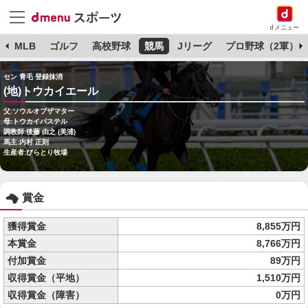
dメニュー
球
MLB
ゴルフ
高校野球
競馬
Jリーグ
プロ野球（2軍）
セン 青毛 登録抹消
(地)トウカイエール
父:ソウルオブザマター
母:トウカイパステル
調教師:後藤 由之 (美浦)
馬主:内村 正則
生産者:びらとり牧場
賞金
獲得賞金
8,855万円
本賞金
8,766万円
付加賞金
89万円
収得賞金（平地）
1,510万円
収得賞金（障害）
0万円