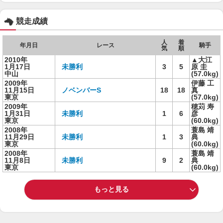
競走成績
人
着
年月日
レース
騎手
気
順
2010年
▲大江
1月17日
未勝利
3
5
原 圭
中山
(57.0kg)
2009年
伊藤 工
11月15日
ノベンバーS
18
18
真
東京
(57.0kg)
2009年
穂苅 寿
1月31日
未勝利
1
6
彦
東京
(60.0kg)
2008年
蓑島 靖
11月29日
未勝利
1
3
典
東京
(60.0kg)
2008年
蓑島 靖
11月8日
未勝利
9
2
典
東京
(60.0kg)
もっと見る