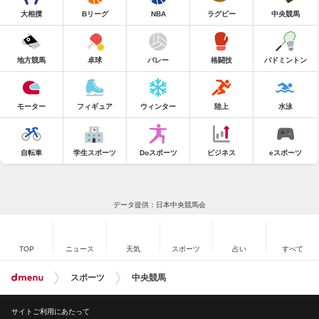
大相撲
Bリーグ
NBA
ラグビー
中央競馬
地方競馬
卓球
バレー
格闘技
バドミントン
モーター
フィギュア
ウィンター
陸上
水泳
自転車
学生スポーツ
Doスポーツ
ビジネス
eスポーツ
データ提供：日本中央競馬会
TOP
ニュース
天気
スポーツ
占い
すべて
スポーツ
中央競馬
サイトご利用にあたって