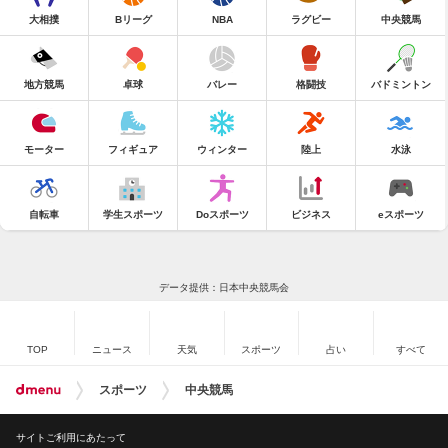
大相撲
Bリーグ
NBA
ラグビー
中央競馬
地方競馬
卓球
バレー
格闘技
バドミントン
モーター
フィギュア
ウィンター
陸上
水泳
自転車
学生スポーツ
Doスポーツ
ビジネス
eスポーツ
データ提供：日本中央競馬会
TOP
ニュース
天気
スポーツ
占い
すべて
スポーツ
中央競馬
サイトご利用にあたって