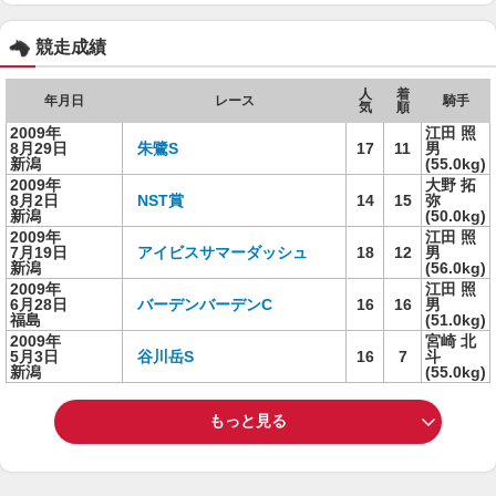
競走成績
人
着
年月日
レース
騎手
気
順
2009年
江田 照
8月29日
朱鷺S
17
11
男
新潟
(55.0kg)
2009年
大野 拓
8月2日
NST賞
14
15
弥
新潟
(50.0kg)
2009年
江田 照
7月19日
アイビスサマーダッシュ
18
12
男
新潟
(56.0kg)
2009年
江田 照
6月28日
バーデンバーデンC
16
16
男
福島
(51.0kg)
2009年
宮崎 北
5月3日
谷川岳S
16
7
斗
新潟
(55.0kg)
もっと見る