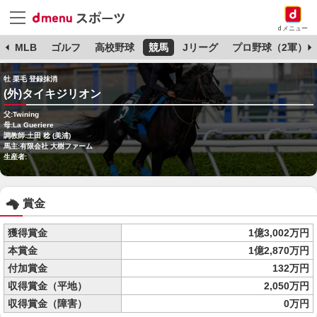
dメニュー
球
MLB
ゴルフ
高校野球
競馬
Jリーグ
プロ野球（2軍）
牡 栗毛 登録抹消
(外)タイキジリオン
父:Twining
母:La Gueriere
調教師:土田 稔 (美浦)
馬主:有限会社 大樹ファーム
生産者:
賞金
獲得賞金
1億3,002万円
本賞金
1億2,870万円
付加賞金
132万円
収得賞金（平地）
2,050万円
収得賞金（障害）
0万円