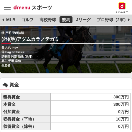
dメニュー
球
MLB
ゴルフ
高校野球
競馬
Jリーグ
プロ野球（2軍）
牡 芦毛 登録抹消
(外)(地)アダムカラノテガミ
父:A.P. Indy
母:Bag of Tricks
調教師:阿部 新生 (美浦)
馬主:千田 幸信
生産者:
賞金
獲得賞金
300万円
本賞金
300万円
付加賞金
0万円
収得賞金（平地）
10万円
収得賞金（障害）
0万円