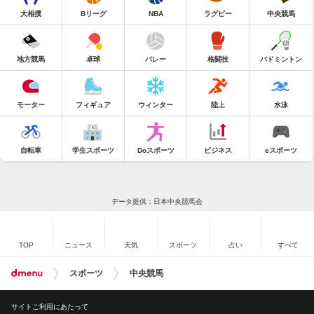
大相撲
Bリーグ
NBA
ラグビー
中央競馬
地方競馬
卓球
バレー
格闘技
バドミントン
モーター
フィギュア
ウィンター
陸上
水泳
自転車
学生スポーツ
Doスポーツ
ビジネス
eスポーツ
データ提供：日本中央競馬会
TOP
ニュース
天気
スポーツ
占い
すべて
スポーツ
中央競馬
サイトご利用にあたって