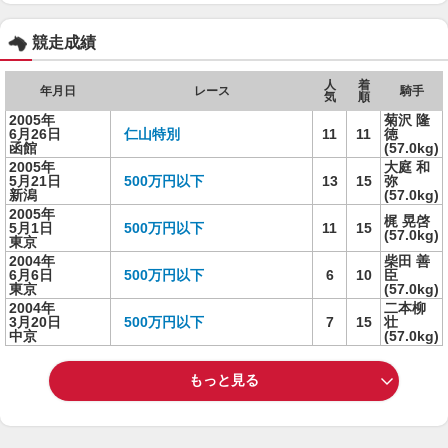
競走成績
人
着
年月日
レース
騎手
気
順
2005年
菊沢 隆
6月26日
仁山特別
11
11
徳
函館
(57.0kg)
2005年
大庭 和
5月21日
500万円以下
13
15
弥
新潟
(57.0kg)
2005年
梶 晃啓
5月1日
500万円以下
11
15
(57.0kg)
東京
2004年
柴田 善
6月6日
500万円以下
6
10
臣
東京
(57.0kg)
2004年
二本柳
3月20日
500万円以下
7
15
壮
中京
(57.0kg)
もっと見る