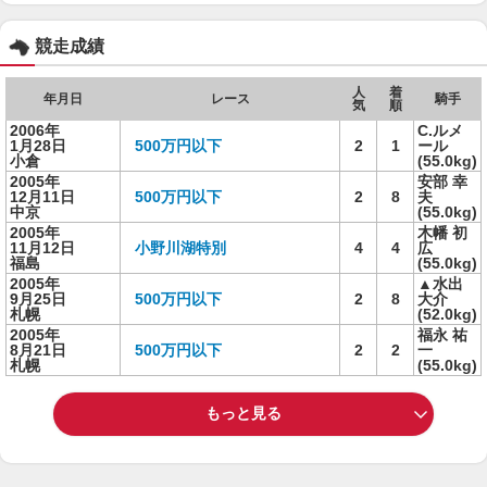
競走成績
人
着
年月日
レース
騎手
気
順
2006年
C.ルメ
1月28日
500万円以下
2
1
ール
小倉
(55.0kg)
2005年
安部 幸
12月11日
500万円以下
2
8
夫
中京
(55.0kg)
2005年
木幡 初
11月12日
小野川湖特別
4
4
広
福島
(55.0kg)
2005年
▲水出
9月25日
500万円以下
2
8
大介
札幌
(52.0kg)
2005年
福永 祐
8月21日
500万円以下
2
2
一
札幌
(55.0kg)
もっと見る