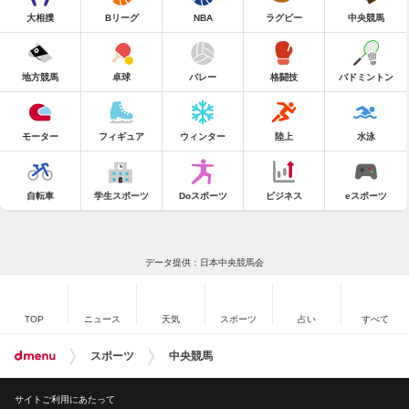
大相撲
Bリーグ
NBA
ラグビー
中央競馬
地方競馬
卓球
バレー
格闘技
バドミントン
モーター
フィギュア
ウィンター
陸上
水泳
自転車
学生スポーツ
Doスポーツ
ビジネス
eスポーツ
データ提供：日本中央競馬会
TOP
ニュース
天気
スポーツ
占い
すべて
スポーツ
中央競馬
サイトご利用にあたって