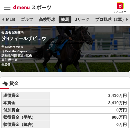
dメニュー
球
MLB
ゴルフ
高校野球
競馬
Jリーグ
プロ野球（2軍）
牝 鹿毛 登録抹消
(外)フィールザビュウ
父:Distant View
母:Feel the Capote
調教師:和田 正道 (美浦)
馬主:櫻井 正
生産者:
賞金
獲得賞金
3,410万円
本賞金
3,410万円
付加賞金
0万円
収得賞金（平地）
600万円
収得賞金（障害）
0万円