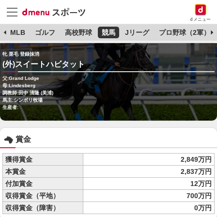
dメニュー
球
MLB
ゴルフ
高校野球
競馬
Jリーグ
プロ野球（2軍）
牝 栗毛 登録抹消
(外)スイートハビタット
父:Grand Lodge
母:Lindesberg
調教師:田中 清隆 (美浦)
馬主:シンボリ牧場
生産者:
賞金
獲得賞金
2,849万円
本賞金
2,837万円
付加賞金
12万円
収得賞金（平地）
700万円
収得賞金（障害）
0万円