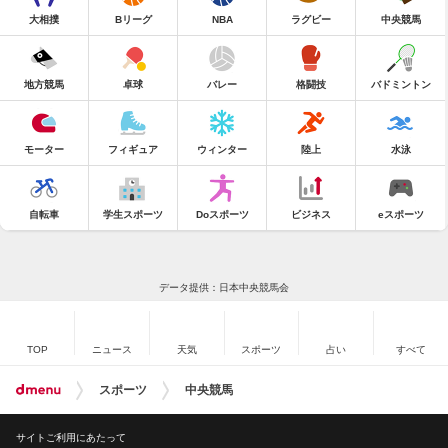
大相撲
Bリーグ
NBA
ラグビー
中央競馬
地方競馬
卓球
バレー
格闘技
バドミントン
モーター
フィギュア
ウィンター
陸上
水泳
自転車
学生スポーツ
Doスポーツ
ビジネス
eスポーツ
データ提供：日本中央競馬会
TOP
ニュース
天気
スポーツ
占い
すべて
スポーツ
中央競馬
サイトご利用にあたって