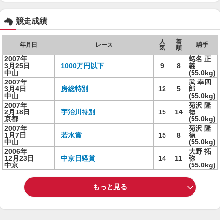
競走成績
人
着
年月日
レース
騎手
気
順
2007年
蛯名 正
3月25日
1000万円以下
9
8
義
中山
(55.0kg)
2007年
武 幸四
3月4日
房総特別
12
5
郎
中山
(55.0kg)
2007年
菊沢 隆
2月18日
宇治川特別
15
14
徳
京都
(55.0kg)
2007年
菊沢 隆
1月7日
若水賞
15
8
徳
中山
(55.0kg)
2006年
大野 拓
12月23日
中京日経賞
14
11
弥
中京
(55.0kg)
もっと見る