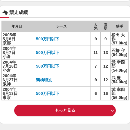
競走成績
人
着
年月日
レース
騎手
気
順
2005年
松田 大
5月8日
500万円以下
9
9
作
京都
(57.0kg)
2004年
石橋 守
8月7日
500万円以下
11
13
(54.0kg)
小倉
2004年
武 幸四
7月18日
500万円以下
7
12
郎
小倉
(54.0kg)
2004年
武 豊
6月27日
鶴橋特別
9
12
(54.0kg)
阪神
2004年
武 幸四
6月13日
500万円以下
6
16
郎
東京
(56.0kg)
もっと見る