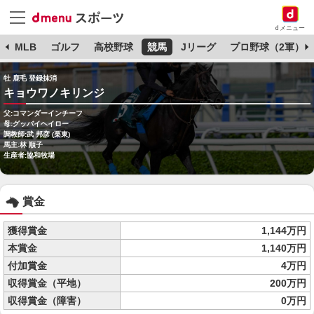
dメニュー
球
MLB
ゴルフ
高校野球
競馬
Jリーグ
プロ野球（2軍）
牡 鹿毛 登録抹消
キョウワノキリンジ
父:コマンダーインチーフ
母:グッバイヘイロー
調教師:武 邦彦 (栗東)
馬主:林 順子
生産者:協和牧場
賞金
獲得賞金
1,144万円
本賞金
1,140万円
付加賞金
4万円
収得賞金（平地）
200万円
収得賞金（障害）
0万円