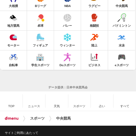
大相撲
Bリーグ
NBA
ラグビー
中央競馬
地方競馬
卓球
バレー
格闘技
バドミントン
モーター
フィギュア
ウィンター
陸上
水泳
自転車
学生スポーツ
Doスポーツ
ビジネス
eスポーツ
データ提供：日本中央競馬会
TOP
ニュース
天気
スポーツ
占い
すべて
スポーツ
中央競馬
サイトご利用にあたって