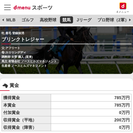
dメニュー
球
MLB
ゴルフ
高校野球
競馬
Jリーグ
プロ野球（2軍）
牝 鹿毛 登録抹消
ブリンクトレジャー
父:アフリート
母:スリリングディ
調教師:太宰 義人 (栗東)
馬主:有限会社 ノースヒルズマネジメント
生産者:ノースヒルズマネジメント
賞金
獲得賞金
785万円
本賞金
785万円
付加賞金
0万円
収得賞金（平地）
200万円
収得賞金（障害）
0万円