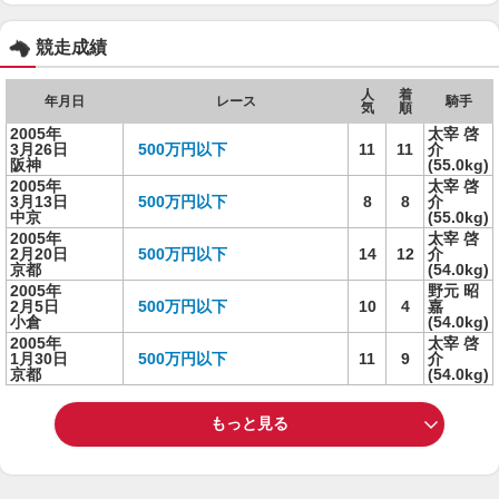
競走成績
人
着
年月日
レース
騎手
気
順
2005年
太宰 啓
3月26日
500万円以下
11
11
介
阪神
(55.0kg)
2005年
太宰 啓
3月13日
500万円以下
8
8
介
中京
(55.0kg)
2005年
太宰 啓
2月20日
500万円以下
14
12
介
京都
(54.0kg)
2005年
野元 昭
2月5日
500万円以下
10
4
嘉
小倉
(54.0kg)
2005年
太宰 啓
1月30日
500万円以下
11
9
介
京都
(54.0kg)
もっと見る