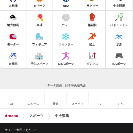
大相撲
Bリーグ
NBA
ラグビー
中央競馬
地方競馬
卓球
バレー
格闘技
バドミントン
モーター
フィギュア
ウィンター
陸上
水泳
自転車
学生スポーツ
Doスポーツ
ビジネス
eスポーツ
データ提供：日本中央競馬会
TOP
ニュース
天気
スポーツ
占い
すべて
スポーツ
中央競馬
サイトご利用にあたって