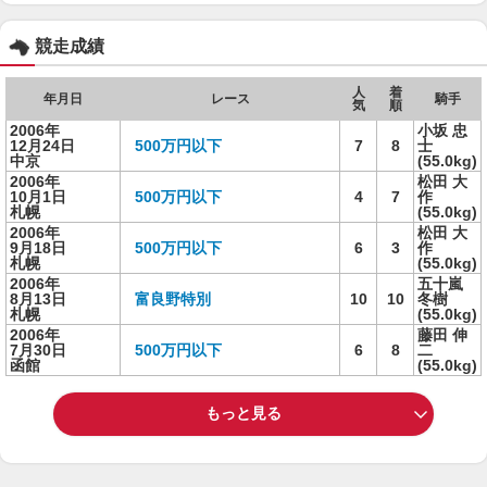
競走成績
人
着
年月日
レース
騎手
気
順
2006年
小坂 忠
12月24日
500万円以下
7
8
士
中京
(55.0kg)
2006年
松田 大
10月1日
500万円以下
4
7
作
札幌
(55.0kg)
2006年
松田 大
9月18日
500万円以下
6
3
作
札幌
(55.0kg)
2006年
五十嵐
8月13日
富良野特別
10
10
冬樹
札幌
(55.0kg)
2006年
藤田 伸
7月30日
500万円以下
6
8
二
函館
(55.0kg)
もっと見る