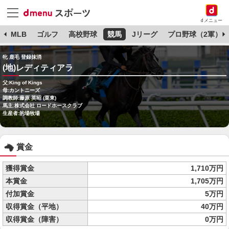
dメニュー
球
MLB
ゴルフ
高校野球
競馬
Jリーグ
プロ野球（2軍）
牝 鹿毛 登録抹消
(地)レディティアラ
父:King of Kings
母:カントニーズ
調教師:藤原 英昭 (栗東)
馬主:株式会社 ロードホースクラブ
生産者:的場牧場
賞金
獲得賞金
1,710万円
本賞金
1,705万円
付加賞金
5万円
収得賞金（平地）
40万円
収得賞金（障害）
0万円