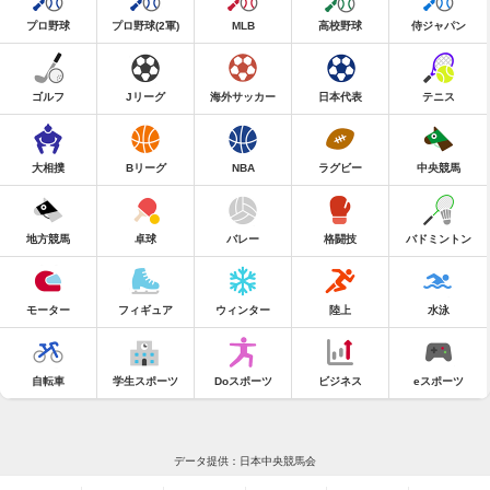
プロ野球
プロ野球(2軍)
MLB
高校野球
侍ジャパン
ゴルフ
Jリーグ
海外サッカー
日本代表
テニス
大相撲
Bリーグ
NBA
ラグビー
中央競馬
地方競馬
卓球
バレー
格闘技
バドミントン
モーター
フィギュア
ウィンター
陸上
水泳
自転車
学生スポーツ
Doスポーツ
ビジネス
eスポーツ
データ提供：日本中央競馬会