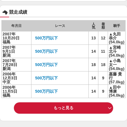
競走成績
人
着
年月日
レース
騎手
気
順
2007年
▲丸田
10月20日
500万円以下
13
12
恭介
福島
(54.0kg)
2007年
▲宮崎
9月1日
500万円以下
14
11
北斗
新潟
(54.0kg)
2007年
▲小島
7月28日
500万円以下
18
18
太一
新潟
(54.0kg)
2006年
嘉藤 貴
12月3日
500万円以下
14
9
行
中京
(57.0kg)
2006年
▲田中
11月5日
500万円以下
14
9
博康
福島
(54.0kg)
もっと見る