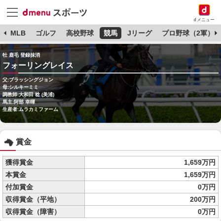
dメニュー
球
MLB
ゴルフ
高校野球
競馬
Jリーグ
プロ野球（2軍）
牡 鹿毛 登録抹消
フォーリングレイス
父:ブラッシングジョン
母:シルキーミミ
調教師:大和田 稔 (美浦)
馬主:阿部 幸暉
生産者:ムラカミファーム
賞金
獲得賞金
1,659万円
本賞金
1,659万円
付加賞金
0万円
収得賞金（平地）
200万円
収得賞金（障害）
0万円