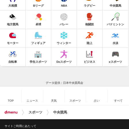
大相撲
Bリーグ
NBA
ラグビー
中央競馬
地方競馬
卓球
バレー
格闘技
バドミントン
モーター
フィギュア
ウィンター
陸上
水泳
自転車
学生スポーツ
Doスポーツ
ビジネス
eスポーツ
データ提供：日本中央競馬会
TOP
ニュース
天気
スポーツ
占い
すべて
スポーツ
中央競馬
サイトご利用にあたって