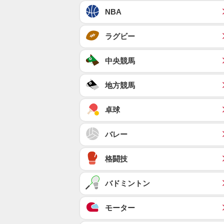
NBA
ラグビー
中央競馬
地方競馬
卓球
バレー
格闘技
バドミントン
モーター