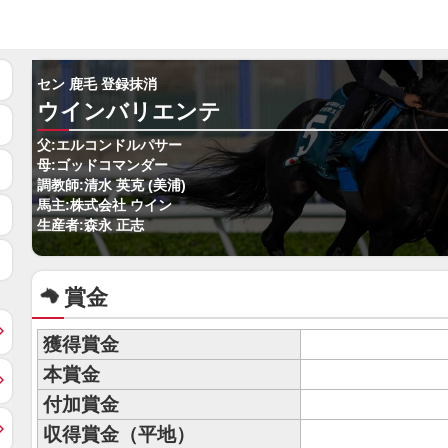
セン 鹿毛 登録抹消
ウインバリエンテ
父:エルコンドルパサー
母:ゴッドコマンダー
調教師:清水 英克 (美浦)
馬主:株式会社 ウイン
生産者:森永 正志
賞金
獲得賞金
本賞金
付加賞金
収得賞金（平地）