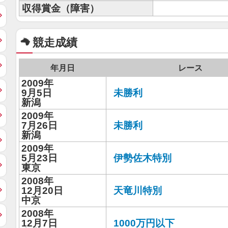
収得賞金（障害）
競走成績
年月日
レース
2009年
9月5日
未勝利
新潟
2009年
7月26日
未勝利
新潟
2009年
5月23日
伊勢佐木特別
東京
2008年
12月20日
天竜川特別
中京
2008年
12月7日
1000万円以下