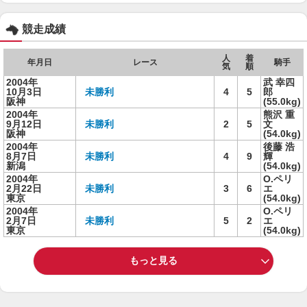
競走成績
人
着
年月日
レース
騎手
気
順
2004年
武 幸四
10月3日
未勝利
4
5
郎
阪神
(55.0kg)
2004年
熊沢 重
9月12日
未勝利
2
5
文
阪神
(54.0kg)
2004年
後藤 浩
8月7日
未勝利
4
9
輝
新潟
(54.0kg)
2004年
O.ペリ
2月22日
未勝利
3
6
エ
東京
(54.0kg)
2004年
O.ペリ
2月7日
未勝利
5
2
エ
東京
(54.0kg)
もっと見る