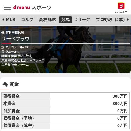
dメニュー
球
MLB
ゴルフ
高校野球
競馬
Jリーグ
プロ野球（2軍）
牝 鹿毛 登録抹消
リーベフラウ
父:エルコンドルパサー
母:ラムールフ
調教師:勢司 和浩 (美浦)
馬主:株式会社 社台レースホース
生産者:社台ファーム
賞金
獲得賞金
300万円
本賞金
300万円
付加賞金
0万円
収得賞金（平地）
0万円
収得賞金（障害）
0万円