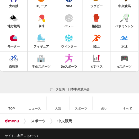
大相撲
Bリーグ
NBA
ラグビー
中央競馬
地方競馬
卓球
バレー
格闘技
バドミントン
モーター
フィギュア
ウィンター
陸上
水泳
自転車
学生スポーツ
Doスポーツ
ビジネス
eスポーツ
データ提供：日本中央競馬会
TOP
ニュース
天気
スポーツ
占い
すべて
スポーツ
中央競馬
サイトご利用にあたって