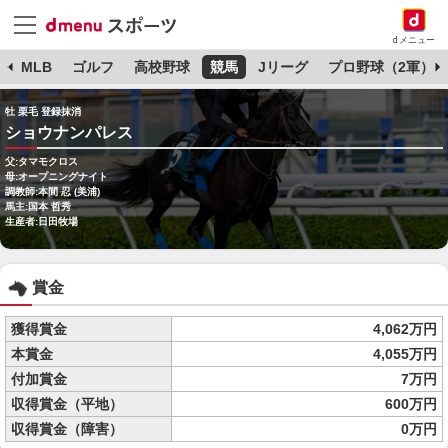
dメニュー
球
MLB
ゴルフ
高校野球
競馬
Jリーグ
プロ野球（2軍）
牡 栗毛 登録抹消
ショウナンパレス
父:タマモクロス
母:オープニングナイト
調教師:本間 忍 (美浦)
馬主:国本 哲秀
生産者:日田牧場
賞金
獲得賞金
4,062万円
本賞金
4,055万円
付加賞金
7万円
収得賞金（平地）
600万円
収得賞金（障害）
0万円