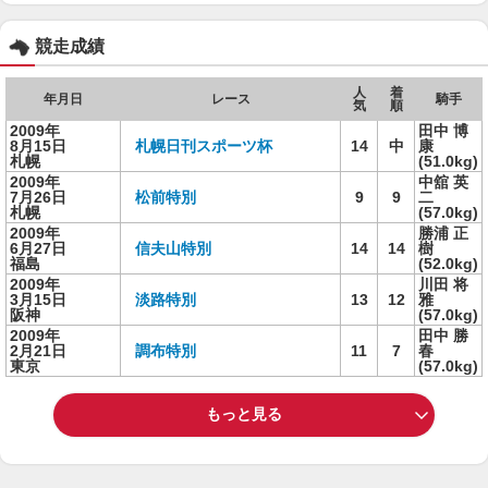
競走成績
人
着
年月日
レース
騎手
気
順
2009年
田中 博
8月15日
札幌日刊スポーツ杯
14
中
康
札幌
(51.0kg)
2009年
中舘 英
7月26日
松前特別
9
9
二
札幌
(57.0kg)
2009年
勝浦 正
6月27日
信夫山特別
14
14
樹
福島
(52.0kg)
2009年
川田 将
3月15日
淡路特別
13
12
雅
阪神
(57.0kg)
2009年
田中 勝
2月21日
調布特別
11
7
春
東京
(57.0kg)
もっと見る