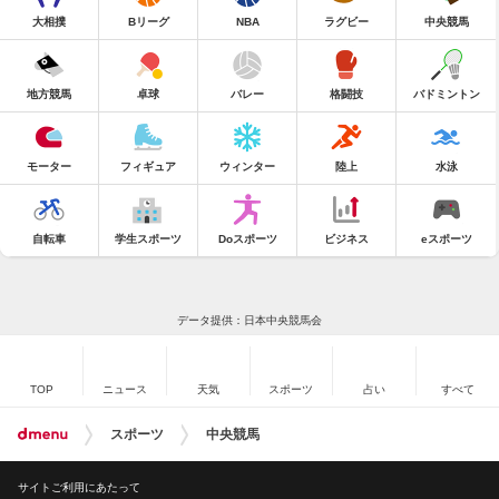
大相撲
Bリーグ
NBA
ラグビー
中央競馬
地方競馬
卓球
バレー
格闘技
バドミントン
モーター
フィギュア
ウィンター
陸上
水泳
自転車
学生スポーツ
Doスポーツ
ビジネス
eスポーツ
データ提供：日本中央競馬会
TOP
ニュース
天気
スポーツ
占い
すべて
スポーツ
中央競馬
サイトご利用にあたって