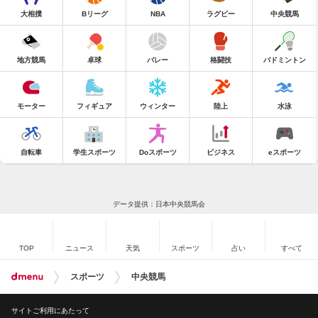
大相撲
Bリーグ
NBA
ラグビー
中央競馬
地方競馬
卓球
バレー
格闘技
バドミントン
モーター
フィギュア
ウィンター
陸上
水泳
自転車
学生スポーツ
Doスポーツ
ビジネス
eスポーツ
データ提供：日本中央競馬会
TOP
ニュース
天気
スポーツ
占い
すべて
スポーツ
中央競馬
サイトご利用にあたって