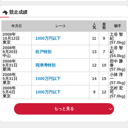
競走成績
人
着
年月日
レース
騎手
気
順
2008年
土谷 智
10月12日
1000万円以下
11
9
紀
東京
(57.0kg)
2008年
土谷 智
9月20日
松戸特別
13
7
紀
中山
(54.0kg)
2008年
田中 勝
8月31日
両津湾特別
12
10
春
新潟
(57.0kg)
2008年
小林 淳
5月31日
1000万円以下
14
15
一
東京
(57.0kg)
2008年
北村 宏
5月4日
1000万円以下
9
12
司
東京
(57.0kg)
もっと見る