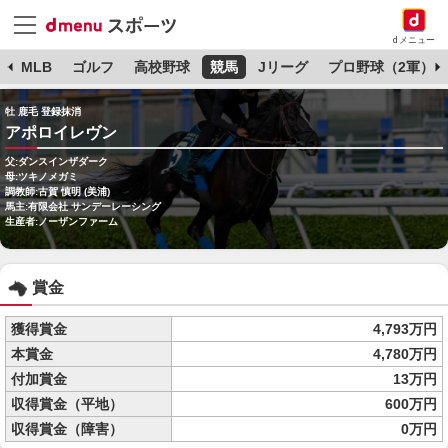
dメニュー
球
MLB
ゴルフ
高校野球
競馬
Jリーグ
プロ野球（2軍）
牡 鹿毛 登録抹消
アポロイレヴン
父:ダンスインザダーク
母:ツキノメガミ
調教師:古賀 慎明 (美浦)
馬主:有限会社 サンデーレーシング
生産者:ノーザンファーム
賞金
獲得賞金
4,793万円
本賞金
4,780万円
付加賞金
13万円
収得賞金（平地）
600万円
収得賞金（障害）
0万円