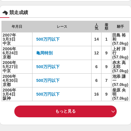
競走成績
人
着
年月日
レース
騎手
気
順
2007年
田島 裕
3月3日
500万円以下
14
1
和
中京
(57.0kg)
2006年
上村 洋
6月24日
亀岡特別
12
9
行
京都
(57.0kg)
2006年
赤木 高
5月27日
500万円以下
6
9
太郎
中京
(57.0kg)
2006年
池添 謙
4月30日
500万円以下
6
7
一
京都
(57.0kg)
2006年
柴原 央
3月4日
500万円以下
16
9
明
阪神
(57.0kg)
もっと見る