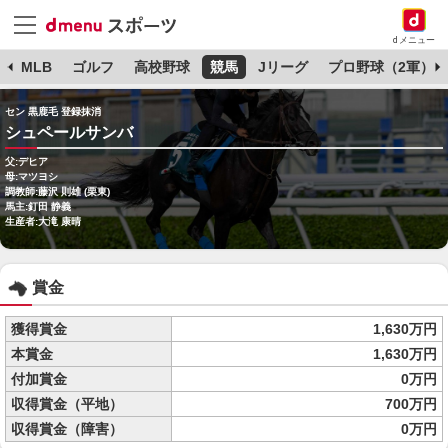
dメニュー
球
MLB
ゴルフ
高校野球
競馬
Jリーグ
プロ野球（2軍）
セン 黒鹿毛 登録抹消
シュペールサンバ
父:デヒア
母:マツヨシ
調教師:藤沢 則雄 (栗東)
馬主:釘田 静義
生産者:大滝 康晴
賞金
獲得賞金
1,630万円
本賞金
1,630万円
付加賞金
0万円
収得賞金（平地）
700万円
収得賞金（障害）
0万円