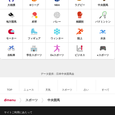
大相撲
Bリーグ
NBA
ラグビー
中央競馬
地方競馬
卓球
バレー
格闘技
バドミントン
モーター
フィギュア
ウィンター
陸上
水泳
自転車
学生スポーツ
Doスポーツ
ビジネス
eスポーツ
データ提供：日本中央競馬会
TOP
ニュース
天気
スポーツ
占い
すべて
スポーツ
中央競馬
サイトご利用にあたって