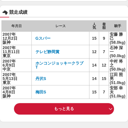
競走成績
人
着
年月日
レース
騎手
気
順
2007年
安藤 勝
12月2日
Gスパー
15
9
己
阪神
(58.0kg)
2007年
石神 深
11月11日
テレビ静岡賞
12
7
一
東京
(50.0kg)
2007年
中村 将
ホンコンジョッキークラブ
6月9日
14
12
之
T
中京
(50.0kg)
2007年
江田 照
5月13日
丹沢S
14
15
男
東京
(51.0kg)
2007年
安部 幸
4月8日
梅田S
15
7
夫
阪神
(51.0kg)
もっと見る