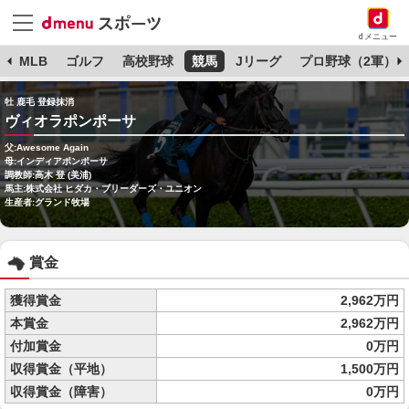
dメニュー
球
MLB
ゴルフ
高校野球
競馬
Jリーグ
プロ野球（2軍）
牡 鹿毛 登録抹消
ヴィオラポンポーサ
父:Awesome Again
母:インディアポンポーサ
調教師:高木 登 (美浦)
馬主:株式会社 ヒダカ・ブリーダーズ・ユニオン
生産者:グランド牧場
賞金
獲得賞金
2,962万円
本賞金
2,962万円
付加賞金
0万円
収得賞金（平地）
1,500万円
収得賞金（障害）
0万円