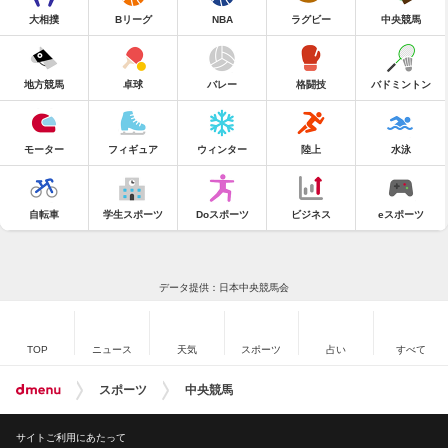
大相撲
Bリーグ
NBA
ラグビー
中央競馬
地方競馬
卓球
バレー
格闘技
バドミントン
モーター
フィギュア
ウィンター
陸上
水泳
自転車
学生スポーツ
Doスポーツ
ビジネス
eスポーツ
データ提供：日本中央競馬会
TOP
ニュース
天気
スポーツ
占い
すべて
スポーツ
中央競馬
サイトご利用にあたって