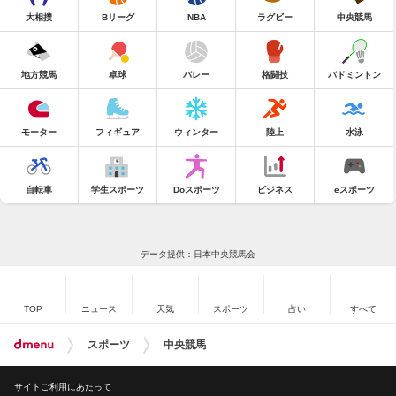
大相撲
Bリーグ
NBA
ラグビー
中央競馬
地方競馬
卓球
バレー
格闘技
バドミントン
モーター
フィギュア
ウィンター
陸上
水泳
自転車
学生スポーツ
Doスポーツ
ビジネス
eスポーツ
データ提供：日本中央競馬会
TOP
ニュース
天気
スポーツ
占い
すべて
スポーツ
中央競馬
サイトご利用にあたって