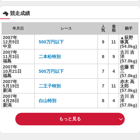
競走成績
人
着
年月日
レース
騎手
気
順
2007年
▲荻野
12月9日
500万円以下
9
11
琢真
中京
(54.0kg)
2007年
古川 吉
11月3日
二本松特別
8
9
洋
福島
(57.0kg)
2007年
佐藤 哲
10月21日
500万円以下
7
4
三
福島
(57.0kg)
2007年
赤木 高
5月19日
二王子特別
7
11
太郎
新潟
(57.0kg)
2007年
古川 吉
4月28日
白山特別
8
4
洋
新潟
(57.0kg)
もっと見る