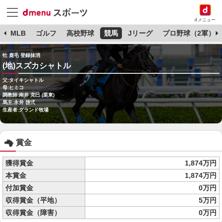
dメニュー
球
MLB
ゴルフ
高校野球
競馬
Jリーグ
プロ野球（2軍）
牡 鹿毛 登録抹消
(地)スズカシャトル
父:タイキシャトル
母:ヒミコ
調教師:南井 克巳 (栗東)
馬主:永井 啓弍
生産者:グランド牧場
賞金
獲得賞金
1,874万円
本賞金
1,874万円
付加賞金
0万円
収得賞金（平地）
5万円
収得賞金（障害）
0万円