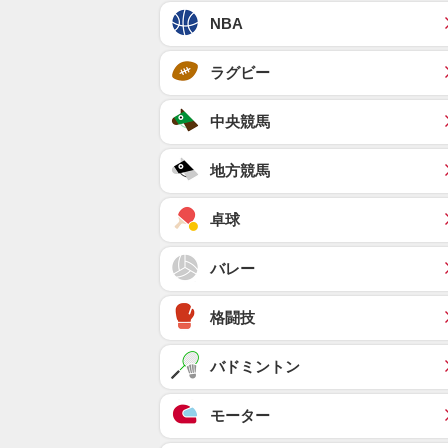
NBA
ラグビー
中央競馬
地方競馬
卓球
バレー
格闘技
バドミントン
モーター