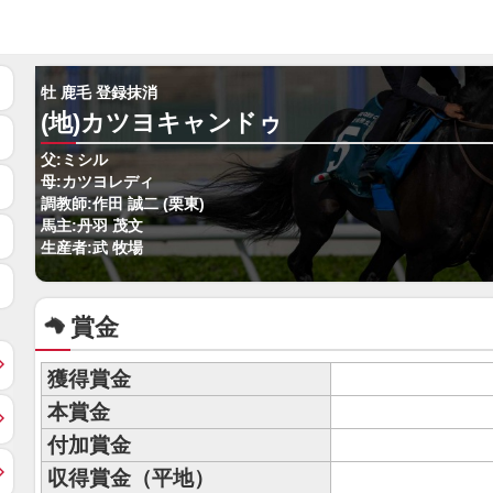
牡 鹿毛 登録抹消
(地)カツヨキャンドゥ
父:ミシル
母:カツヨレディ
調教師:作田 誠二 (栗東)
馬主:丹羽 茂文
生産者:武 牧場
賞金
獲得賞金
本賞金
付加賞金
収得賞金（平地）