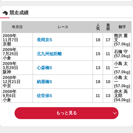
競走成績
人
着
年月日
レース
騎手
気
順
2009年
熊沢 重
11月7日
長岡京S
18
17
文
京都
(57.0kg)
2009年
石橋 守
7月25日
北九州短距離
15
11
(57.0kg)
小倉
2009年
小島 太
3月29日
心斎橋S
13
11
一
阪神
(57.0kg)
2008年
小島 太
12月21日
納屋橋S
18
10
一
中京
(57.0kg)
2008年
赤木 高
9月6日
佐世保S
11
13
太郎
小倉
(54.0kg)
もっと見る