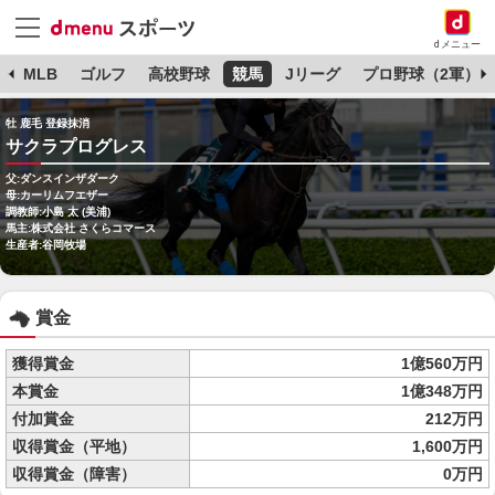
dメニュー
球
MLB
ゴルフ
高校野球
競馬
Jリーグ
プロ野球（2軍）
牡 鹿毛 登録抹消
サクラプログレス
父:ダンスインザダーク
母:カーリムフエザー
調教師:小島 太 (美浦)
馬主:株式会社 さくらコマース
生産者:谷岡牧場
賞金
獲得賞金
1億560万円
本賞金
1億348万円
付加賞金
212万円
収得賞金（平地）
1,600万円
収得賞金（障害）
0万円