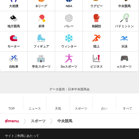
大相撲
Bリーグ
NBA
ラグビー
中央競馬
地方競馬
卓球
バレー
格闘技
バドミントン
モーター
フィギュア
ウィンター
陸上
水泳
自転車
学生スポーツ
Doスポーツ
ビジネス
eスポーツ
データ提供：日本中央競馬会
TOP
ニュース
天気
スポーツ
占い
すべて
スポーツ
中央競馬
サイトご利用にあたって