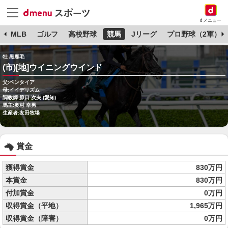
dメニュー
球
MLB
ゴルフ
高校野球
競馬
Jリーグ
プロ野球（2軍）
牡 黒鹿毛
(市)[地]ウイニングウインド
父:ペンタイア
母:イイデリズム
調教師:原口 次夫 (愛知)
馬主:奥村 幸男
生産者:友田牧場
賞金
獲得賞金
830万円
本賞金
830万円
付加賞金
0万円
収得賞金（平地）
1,965万円
収得賞金（障害）
0万円