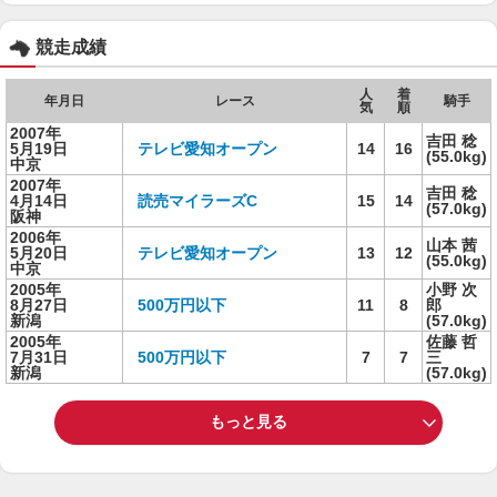
競走成績
人
着
年月日
レース
騎手
気
順
2007年
吉田 稔
5月19日
テレビ愛知オープン
14
16
(55.0kg)
中京
2007年
吉田 稔
4月14日
読売マイラーズC
15
14
(57.0kg)
阪神
2006年
山本 茜
5月20日
テレビ愛知オープン
13
12
(55.0kg)
中京
2005年
小野 次
8月27日
500万円以下
11
8
郎
新潟
(57.0kg)
2005年
佐藤 哲
7月31日
500万円以下
7
7
三
新潟
(57.0kg)
もっと見る