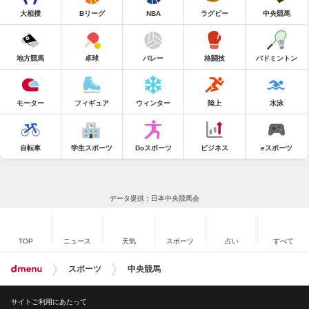
大相撲
Bリーグ
NBA
ラグビー
中央競馬
地方競馬
卓球
バレー
格闘技
バドミントン
モーター
フィギュア
ウィンター
陸上
水泳
自転車
学生スポーツ
Doスポーツ
ビジネス
eスポーツ
データ提供：日本中央競馬会
TOP
ニュース
天気
スポーツ
占い
すべて
スポーツ
中央競馬
サイトご利用にあたって