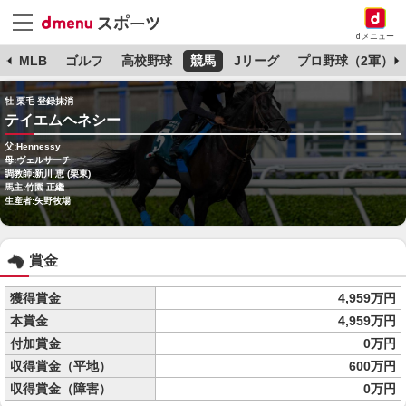
dメニュー
球
MLB
ゴルフ
高校野球
競馬
Jリーグ
プロ野球（2軍）
牡 栗毛 登録抹消
テイエムヘネシー
父:Hennessy
母:ヴェルサーチ
調教師:新川 恵 (栗東)
馬主:竹園 正繼
生産者:矢野牧場
賞金
獲得賞金
4,959万円
本賞金
4,959万円
付加賞金
0万円
収得賞金（平地）
600万円
収得賞金（障害）
0万円