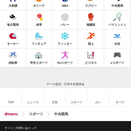
大相撲
Bリーグ
NBA
ラグビー
中央競馬
地方競馬
卓球
バレー
格闘技
バドミントン
モーター
フィギュア
ウィンター
陸上
水泳
自転車
学生スポーツ
Doスポーツ
ビジネス
eスポーツ
データ提供：日本中央競馬会
TOP
ニュース
天気
スポーツ
占い
すべて
スポーツ
中央競馬
サイトご利用にあたって