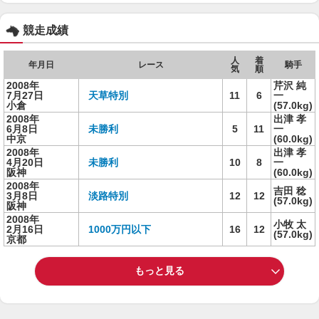
競走成績
人
着
年月日
レース
騎手
気
順
2008年
芹沢 純
7月27日
天草特別
11
6
一
小倉
(57.0kg)
2008年
出津 孝
6月8日
未勝利
5
11
一
中京
(60.0kg)
2008年
出津 孝
4月20日
未勝利
10
8
一
阪神
(60.0kg)
2008年
吉田 稔
3月8日
淡路特別
12
12
(57.0kg)
阪神
2008年
小牧 太
2月16日
1000万円以下
16
12
(57.0kg)
京都
もっと見る