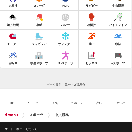
大相撲
Bリーグ
NBA
ラグビー
中央競馬
地方競馬
卓球
バレー
格闘技
バドミントン
モーター
フィギュア
ウィンター
陸上
水泳
自転車
学生スポーツ
Doスポーツ
ビジネス
eスポーツ
データ提供：日本中央競馬会
TOP
ニュース
天気
スポーツ
占い
すべて
スポーツ
中央競馬
サイトご利用にあたって