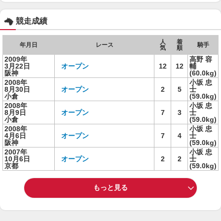
競走成績
人
着
年月日
レース
騎手
気
順
2009年
高野 容
3月22日
オープン
12
12
輔
阪神
(60.0kg)
2008年
小坂 忠
8月30日
オープン
2
5
士
小倉
(59.0kg)
2008年
小坂 忠
8月9日
オープン
7
3
士
小倉
(59.0kg)
2008年
小坂 忠
4月6日
オープン
7
4
士
阪神
(59.0kg)
2007年
小坂 忠
10月6日
オープン
2
2
士
京都
(59.0kg)
もっと見る