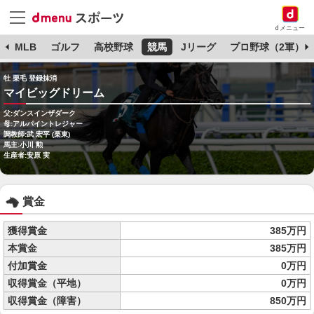
dメニュー
球
MLB
ゴルフ
高校野球
競馬
Jリーグ
プロ野球（2軍）
牡 栗毛 登録抹消
マイビッグドリーム
父:ダンスインザダーク
母:アルパイントレジャー
調教師:武 宏平 (栗東)
馬主:小川 勲
生産者:安原 実
賞金
獲得賞金
385万円
本賞金
385万円
付加賞金
0万円
収得賞金（平地）
0万円
収得賞金（障害）
850万円