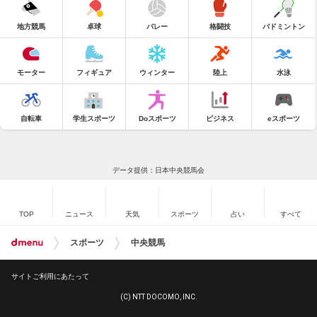
地方競馬
卓球
バレー
格闘技
バドミントン
モーター
フィギュア
ウィンター
陸上
水泳
自転車
学生スポーツ
Doスポーツ
ビジネス
eスポーツ
データ提供：日本中央競馬会
TOP
ニュース
天気
スポーツ
占い
すべて
スポーツ
中央競馬
サイトご利用にあたって
(C) NTT DOCOMO, INC.