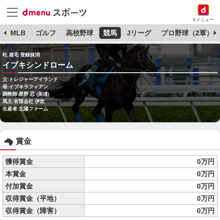
dメニュー
球
MLB
ゴルフ
高校野球
競馬
Jリーグ
プロ野球（2軍）
牝 鹿毛 登録抹消
イブキシンドローム
父:トレジャーアイランド
母:イブキラフィアン
調教師:星野 忍 (美浦)
馬主:有限会社 伊吹
生産者:北陽ファーム
賞金
獲得賞金
0万円
本賞金
0万円
付加賞金
0万円
収得賞金（平地）
0万円
収得賞金（障害）
0万円