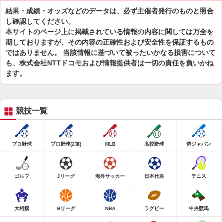
結果・成績・オッズなどのデータは、必ず主催者発行のものと照合
し確認してください。
本サイトのページ上に掲載されている情報の内容に関しては万全を
期しておりますが、その内容の正確性および安全性を保証するもの
ではありません。 当該情報に基づいて被ったいかなる損害について
も、株式会社NTTドコモおよび情報提供者は一切の責任を負いかね
ます。
競技一覧
プロ野球
プロ野球(2軍)
MLB
高校野球
侍ジャパン
ゴルフ
Jリーグ
海外サッカー
日本代表
テニス
大相撲
Bリーグ
NBA
ラグビー
中央競馬