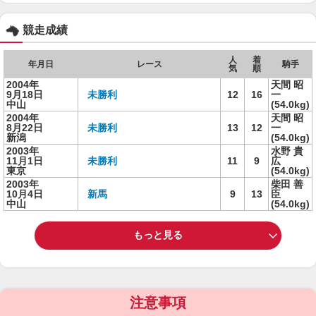
競走成績
人
着
年月日
レース
騎手
気
順
2004年
天間 昭
9月18日
未勝利
12
16
一
中山
(54.0kg)
2004年
天間 昭
8月22日
未勝利
13
12
一
新潟
(54.0kg)
2003年
水野 貴
11月1日
未勝利
11
9
広
東京
(54.0kg)
2003年
柴田 善
10月4日
新馬
9
13
臣
中山
(54.0kg)
もっと見る
注意事項