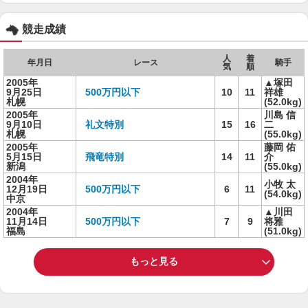
競走成績
人
着
年月日
レース
騎手
気
順
2005年
▲塚田
9月25日
500万円以下
10
11
祥雄
札幌
(52.0kg)
2005年
川島 信
9月10日
礼文特別
15
16
二
札幌
(55.0kg)
2005年
藤岡 佑
5月15日
飛竜特別
14
11
介
新潟
(55.0kg)
2004年
小牧 太
12月19日
500万円以下
6
11
(54.0kg)
中京
2004年
▲川田
11月14日
500万円以下
7
9
将雅
福島
(51.0kg)
もっと見る