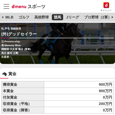
dメニュー
球
MLB
ゴルフ
高校野球
競馬
Jリーグ
プロ野球（2軍）
牝 芦毛 登録抹消
(外)グッドセイラー
父:Premiership
母:Mammy Blue
調教師:大久保 龍志 (栗東)
馬主:飯田 正剛
生産者:
賞金
獲得賞金
900万円
本賞金
900万円
付加賞金
0万円
収得賞金（平地）
200万円
収得賞金（障害）
0万円