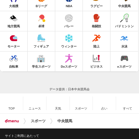
大相撲
Bリーグ
NBA
ラグビー
中央競馬
地方競馬
卓球
バレー
格闘技
バドミントン
モーター
フィギュア
ウィンター
陸上
水泳
自転車
学生スポーツ
Doスポーツ
ビジネス
eスポーツ
データ提供：日本中央競馬会
TOP
ニュース
天気
スポーツ
占い
すべて
スポーツ
中央競馬
サイトご利用にあたって