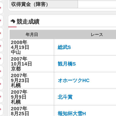
収得賞金（障害）
競走成績
年月日
レース
2008年
4月19日
総武S
中山
2007年
10月14日
観月橋S
京都
2007年
9月23日
オホーツクHC
札幌
2007年
9月9日
北斗賞
札幌
2007年
8月25日
報知杯大雪H