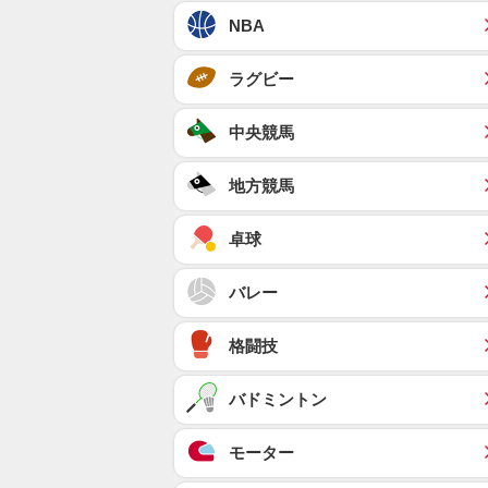
NBA
ラグビー
中央競馬
地方競馬
卓球
バレー
格闘技
バドミントン
モーター