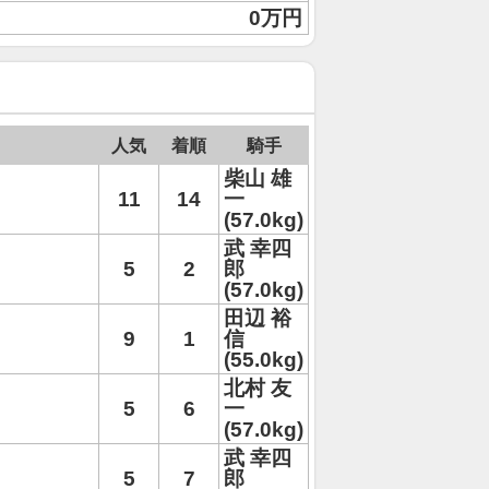
0万円
人気
着順
騎手
柴山 雄
11
14
一
(57.0kg)
武 幸四
5
2
郎
(57.0kg)
田辺 裕
9
1
信
(55.0kg)
北村 友
5
6
一
(57.0kg)
武 幸四
5
7
郎