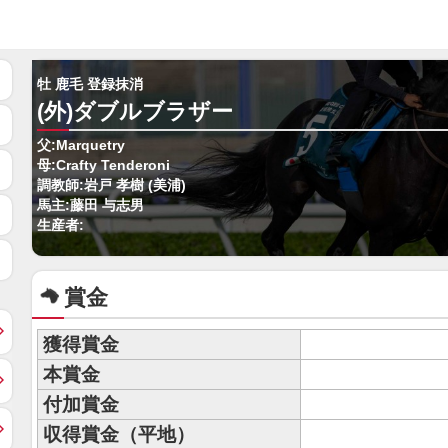
牡 鹿毛 登録抹消
(外)ダブルブラザー
父:Marquetry
母:Crafty Tenderoni
調教師:岩戸 孝樹 (美浦)
馬主:藤田 与志男
生産者:
賞金
獲得賞金
本賞金
付加賞金
収得賞金（平地）