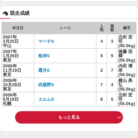
競走成績
人
着
年月日
レース
騎手
気
順
2007年
北村 宏
3月25日
マーチS
4
3
司
中山
(56.0kg)
2007年
後藤 浩
1月28日
根岸S
5
5
輝
東京
(56.0kg)
2006年
内田 博
11月19日
霜月S
2
7
幸
東京
(56.0kg)
2006年
横山 典
10月28日
武蔵野S
7
4
弘
東京
(56.0kg)
2006年
北村 宏
9月18日
エルムS
8
5
司
札幌
(56.0kg)
もっと見る