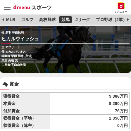
dメニュー
球
MLB
ゴルフ
高校野球
競馬
Jリーグ
プロ野球（2軍）
牡 鹿毛 登録抹消
ヒカルウイッシュ
父:アフリート
母:ヒカルバリオス
調教師:栗田 博憲 (美浦)
馬主:高橋 光
生産者:宇南山牧場
賞金
獲得賞金
9,366万円
本賞金
9,290万円
付加賞金
76万円
収得賞金（平地）
2,350万円
収得賞金（障害）
0万円