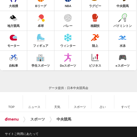
大相撲
Bリーグ
NBA
ラグビー
中央競馬
地方競馬
卓球
バレー
格闘技
バドミントン
モーター
フィギュア
ウィンター
陸上
水泳
自転車
学生スポーツ
Doスポーツ
ビジネス
eスポーツ
データ提供：日本中央競馬会
TOP
ニュース
天気
スポーツ
占い
すべて
スポーツ
中央競馬
サイトご利用にあたって