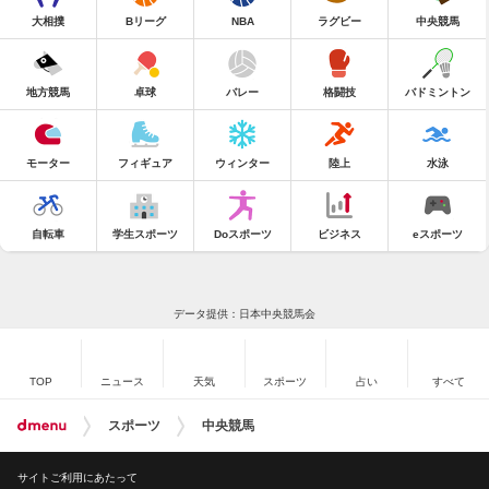
大相撲
Bリーグ
NBA
ラグビー
中央競馬
地方競馬
卓球
バレー
格闘技
バドミントン
モーター
フィギュア
ウィンター
陸上
水泳
自転車
学生スポーツ
Doスポーツ
ビジネス
eスポーツ
データ提供：日本中央競馬会
TOP
ニュース
天気
スポーツ
占い
すべて
スポーツ
中央競馬
サイトご利用にあたって