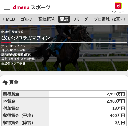
dメニュー
球
MLB
ゴルフ
高校野球
競馬
Jリーグ
プロ野球（2軍）
牝 鹿毛 登録抹消
(父)メジロラガマフィン
父:メジロライアン
母:メジロランバダ
調教師:池江 泰郎 (栗東)
馬主:有限会社 メジロ牧場
生産者:メジロ牧場
賞金
獲得賞金
2,998万円
本賞金
2,980万円
付加賞金
18万円
収得賞金（平地）
400万円
収得賞金（障害）
0万円