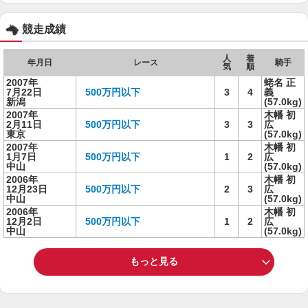
競走成績
人
着
年月日
レース
騎手
気
順
2007年
蛯名 正
7月22日
500万円以下
3
4
義
新潟
(57.0kg)
2007年
木幡 初
2月11日
500万円以下
3
3
広
東京
(57.0kg)
2007年
木幡 初
1月7日
500万円以下
1
2
広
中山
(57.0kg)
2006年
木幡 初
12月23日
500万円以下
2
3
広
中山
(57.0kg)
2006年
木幡 初
12月2日
500万円以下
1
2
広
中山
(57.0kg)
もっと見る