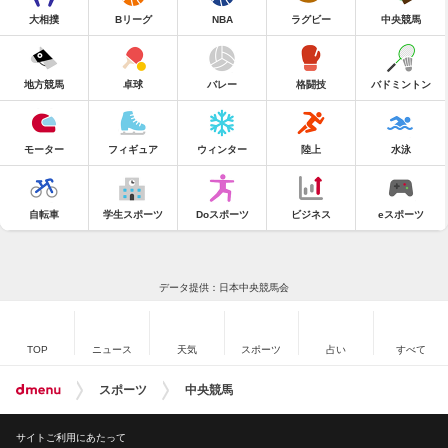
大相撲
Bリーグ
NBA
ラグビー
中央競馬
地方競馬
卓球
バレー
格闘技
バドミントン
モーター
フィギュア
ウィンター
陸上
水泳
自転車
学生スポーツ
Doスポーツ
ビジネス
eスポーツ
データ提供：日本中央競馬会
TOP
ニュース
天気
スポーツ
占い
すべて
スポーツ
中央競馬
サイトご利用にあたって