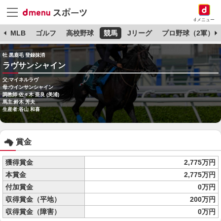
dメニュー
球
MLB
ゴルフ
高校野球
競馬
Jリーグ
プロ野球（2軍）
牡 黒鹿毛 登録抹消
ラヴサンシャイン
父:マイネルラヴ
母:ウインサンシャイン
調教師:佐々木 亜良 (美浦)
馬主:鈴木 芳夫
生産者:谷山 和喜
賞金
獲得賞金
2,775万円
本賞金
2,775万円
付加賞金
0万円
収得賞金（平地）
200万円
収得賞金（障害）
0万円