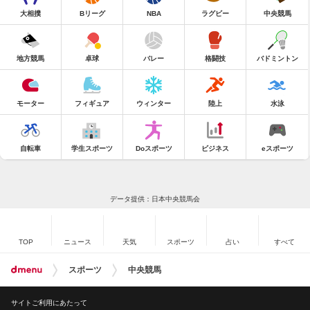
大相撲
Bリーグ
NBA
ラグビー
中央競馬
地方競馬
卓球
バレー
格闘技
バドミントン
モーター
フィギュア
ウィンター
陸上
水泳
自転車
学生スポーツ
Doスポーツ
ビジネス
eスポーツ
データ提供：日本中央競馬会
TOP
ニュース
天気
スポーツ
占い
すべて
スポーツ
中央競馬
サイトご利用にあたって