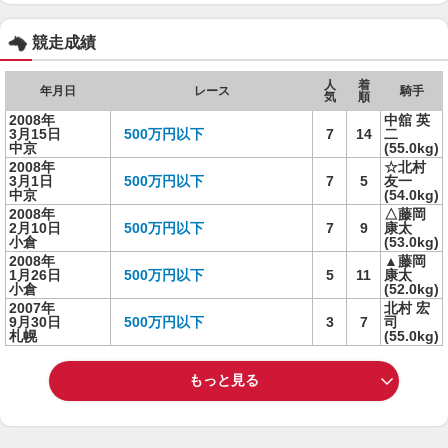
競走成績
人
着
年月日
レース
騎手
気
順
2008年
中舘 英
3月15日
500万円以下
7
14
二
中京
(55.0kg)
2008年
☆北村
3月1日
500万円以下
7
5
友一
中京
(54.0kg)
2008年
△藤岡
2月10日
500万円以下
7
9
康太
小倉
(53.0kg)
2008年
▲藤岡
1月26日
500万円以下
5
11
康太
小倉
(52.0kg)
2007年
北村 宏
9月30日
500万円以下
3
7
司
札幌
(55.0kg)
もっと見る