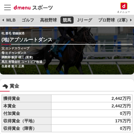
dメニュー
球
MLB
ゴルフ
高校野球
競馬
Jリーグ
プロ野球（2軍）
牝 栗毛 登録抹消
(地)アブソルートダンス
父:エンドスウィープ
母:ヒドゥンダンス
調教師:飯田 雄三 (栗東)
馬主:有限会社 ユートピア牧場
生産者:前川 正美
賞金
獲得賞金
2,442万円
本賞金
2,442万円
付加賞金
0万円
収得賞金（平地）
175万円
収得賞金（障害）
0万円