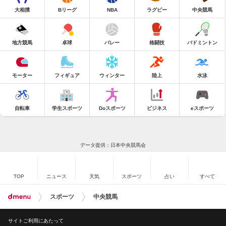
大相撲
Bリーグ
NBA
ラグビー
中央競馬
地方競馬
卓球
バレー
格闘技
バドミントン
モーター
フィギュア
ウィンター
陸上
水泳
自転車
学生スポーツ
Doスポーツ
ビジネス
eスポーツ
データ提供：日本中央競馬会
TOP
ニュース
天気
スポーツ
占い
すべて
スポーツ
中央競馬
サイトご利用にあたって