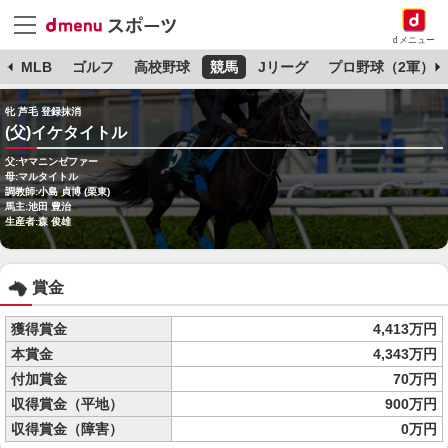
dメニュー
球
MLB
ゴルフ
高校野球
競馬
Jリーグ
プロ野球（2軍）
牝 芦毛 登録抹消
(父)イケタイトル
父:ヤマニンゼファー
母:マルタイトル
調教師:小島 貞博 (栗東)
馬主:池田 豊治
生産者:森 俊雄
賞金
獲得賞金
4,413万円
本賞金
4,343万円
付加賞金
70万円
収得賞金（平地）
900万円
収得賞金（障害）
0万円