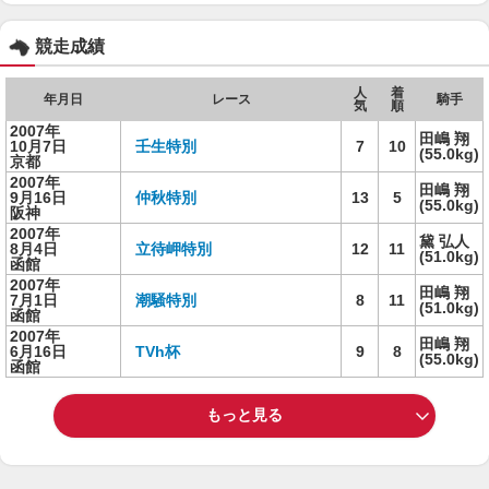
競走成績
人
着
年月日
レース
騎手
気
順
2007年
田嶋 翔
10月7日
壬生特別
7
10
(55.0kg)
京都
2007年
田嶋 翔
9月16日
仲秋特別
13
5
(55.0kg)
阪神
2007年
黛 弘人
8月4日
立待岬特別
12
11
(51.0kg)
函館
2007年
田嶋 翔
7月1日
潮騒特別
8
11
(51.0kg)
函館
2007年
田嶋 翔
6月16日
TVh杯
9
8
(55.0kg)
函館
もっと見る