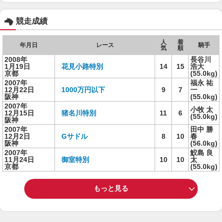
競走成績
人
着
年月日
レース
騎手
気
順
2008年
長谷川
1月19日
花見小路特別
14
15
浩大
京都
(55.0kg)
2007年
福永 祐
12月22日
1000万円以下
9
7
一
阪神
(55.0kg)
2007年
小牧 太
12月15日
猪名川特別
11
6
(55.0kg)
阪神
2007年
田中 勝
12月2日
Gサドル
8
10
春
阪神
(56.0kg)
2007年
鮫島 良
11月24日
御室特別
10
10
太
京都
(55.0kg)
もっと見る