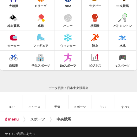
大相撲
Bリーグ
NBA
ラグビー
中央競馬
地方競馬
卓球
バレー
格闘技
バドミントン
モーター
フィギュア
ウィンター
陸上
水泳
自転車
学生スポーツ
Doスポーツ
ビジネス
eスポーツ
データ提供：日本中央競馬会
TOP
ニュース
天気
スポーツ
占い
すべて
スポーツ
中央競馬
サイトご利用にあたって