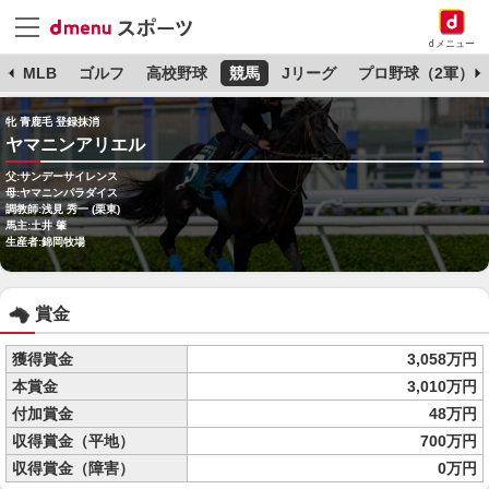
dメニュー
球
MLB
ゴルフ
高校野球
競馬
Jリーグ
プロ野球（2軍）
牝 青鹿毛 登録抹消
ヤマニンアリエル
父:サンデーサイレンス
母:ヤマニンパラダイス
調教師:浅見 秀一 (栗東)
馬主:土井 肇
生産者:錦岡牧場
賞金
獲得賞金
3,058万円
本賞金
3,010万円
付加賞金
48万円
収得賞金（平地）
700万円
収得賞金（障害）
0万円