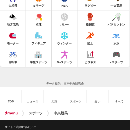
大相撲
Bリーグ
NBA
ラグビー
中央競馬
地方競馬
卓球
バレー
格闘技
バドミントン
モーター
フィギュア
ウィンター
陸上
水泳
自転車
学生スポーツ
Doスポーツ
ビジネス
eスポーツ
データ提供：日本中央競馬会
TOP
ニュース
天気
スポーツ
占い
すべて
スポーツ
中央競馬
サイトご利用にあたって