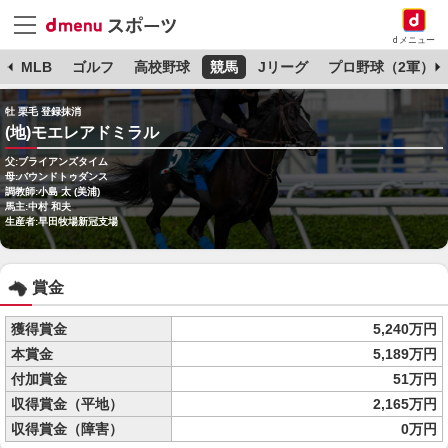
dメニュー
球
MLB
ゴルフ
高校野球
競馬
Jリーグ
プロ野球（2軍）
牡 栗毛 登録抹消
(地)モエレアドミラル
父:ブライアンズタイム
母:バウンドトゥダンス
調教師:小島 太 (美浦)
馬主:中村 和夫
生産者:早田牧場新冠支場
賞金
獲得賞金
5,240万円
本賞金
5,189万円
付加賞金
51万円
収得賞金（平地）
2,165万円
収得賞金（障害）
0万円