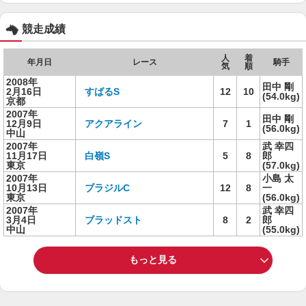
競走成績
人
着
年月日
レース
騎手
気
順
2008年
田中 剛
2月16日
すばるS
12
10
(54.0kg)
京都
2007年
田中 剛
12月9日
アクアライン
7
1
(56.0kg)
中山
2007年
武 幸四
11月17日
白嶺S
5
8
郎
東京
(57.0kg)
2007年
小島 太
10月13日
ブラジルC
12
8
一
東京
(56.0kg)
2007年
武 幸四
3月4日
ブラッドスト
8
2
郎
中山
(55.0kg)
もっと見る