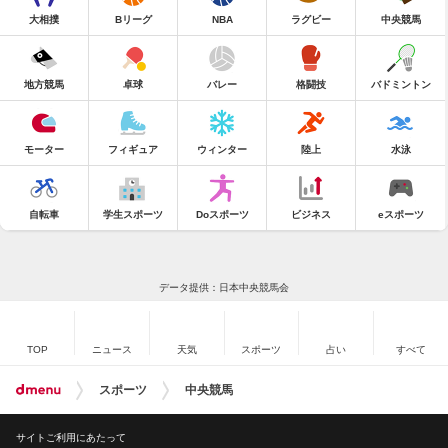
大相撲
Bリーグ
NBA
ラグビー
中央競馬
地方競馬
卓球
バレー
格闘技
バドミントン
モーター
フィギュア
ウィンター
陸上
水泳
自転車
学生スポーツ
Doスポーツ
ビジネス
eスポーツ
データ提供：日本中央競馬会
TOP
ニュース
天気
スポーツ
占い
すべて
スポーツ
中央競馬
サイトご利用にあたって