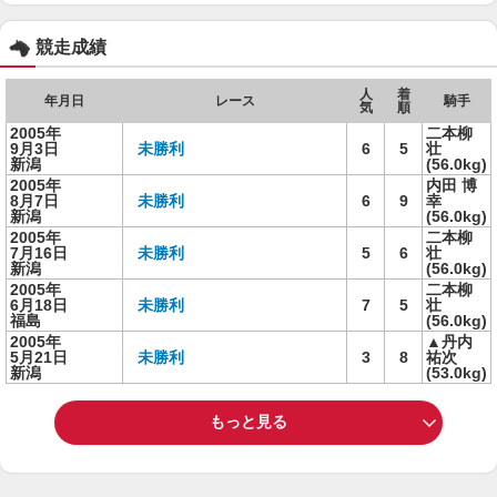
競走成績
人
着
年月日
レース
騎手
気
順
2005年
二本柳
9月3日
未勝利
6
5
壮
新潟
(56.0kg)
2005年
内田 博
8月7日
未勝利
6
9
幸
新潟
(56.0kg)
2005年
二本柳
7月16日
未勝利
5
6
壮
新潟
(56.0kg)
2005年
二本柳
6月18日
未勝利
7
5
壮
福島
(56.0kg)
2005年
▲丹内
5月21日
未勝利
3
8
祐次
新潟
(53.0kg)
もっと見る