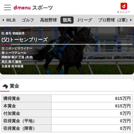
dメニュー
球
MLB
ゴルフ
高校野球
競馬
Jリーグ
プロ野球（2軍）
牡 鹿毛 登録抹消
(父)トーセンブリーズ
父:ニホンピロウイナー
母:トーワアムール
調教師:菊川 正達 (美浦)
馬主:島川 隆哉
生産者:村本牧場
賞金
獲得賞金
615万円
本賞金
615万円
付加賞金
0万円
収得賞金（平地）
0万円
収得賞金（障害）
0万円