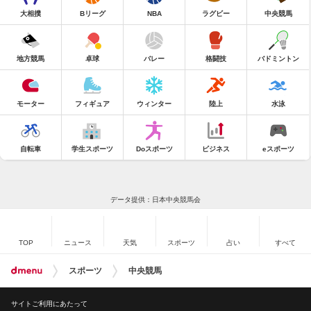
大相撲
Bリーグ
NBA
ラグビー
中央競馬
地方競馬
卓球
バレー
格闘技
バドミントン
モーター
フィギュア
ウィンター
陸上
水泳
自転車
学生スポーツ
Doスポーツ
ビジネス
eスポーツ
データ提供：日本中央競馬会
TOP
ニュース
天気
スポーツ
占い
すべて
スポーツ
中央競馬
サイトご利用にあたって