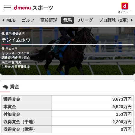
dメニュー
球
MLB
ゴルフ
高校野球
競馬
Jリーグ
プロ野球（2軍）
牝 鹿毛 登録抹消
テンイムホウ
父:ラムタラ
母:ラッキーダイアリー
調教師:柄崎 孝 (美浦)
馬主:中村 博亮
生産者:杵臼斉藤牧場
賞金
獲得賞金
9,673万円
本賞金
9,520万円
付加賞金
153万円
収得賞金（平地）
2,200万円
収得賞金（障害）
0万円