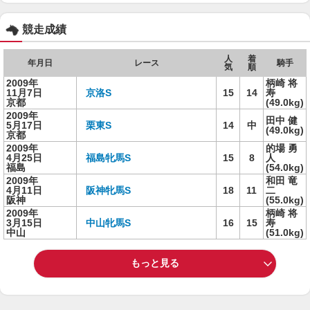
競走成績
人
着
年月日
レース
騎手
気
順
2009年
柄崎 将
11月7日
京洛S
15
14
寿
京都
(49.0kg)
2009年
田中 健
5月17日
栗東S
14
中
(49.0kg)
京都
2009年
的場 勇
4月25日
福島牝馬S
15
8
人
福島
(54.0kg)
2009年
和田 竜
4月11日
阪神牝馬S
18
11
二
阪神
(55.0kg)
2009年
柄崎 将
3月15日
中山牝馬S
16
15
寿
中山
(51.0kg)
もっと見る